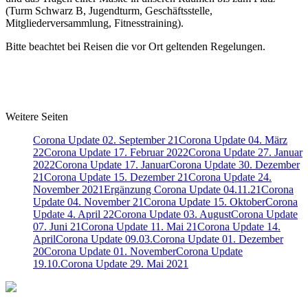
(Turm Schwarz B, Jugendturm, Geschäftsstelle,
Mitgliederversammlung, Fitnesstraining).
Bitte beachtet bei Reisen die vor Ort geltenden Regelungen.
Weitere Seiten
Corona Update 02. September 21
Corona Update 04. März
22
Corona Update 17. Februar 2022
Corona Update 27. Januar
2022
Corona Update 17. Januar
Corona Update 30. Dezember
21
Corona Update 15. Dezember 21
Corona Update 24.
November 2021
Ergänzung Corona Update 04.11.21
Corona
Update 04. November 21
Corona Update 15. Oktober
Corona
Update 4. April 22
Corona Update 03. August
Corona Update
07. Juni 21
Corona Update 11. Mai 21
Corona Update 14.
April
Corona Update 09.03.
Corona Update 01. Dezember
20
Corona Update 01. November
Corona Update
19.10.
Corona Update 29. Mai 2021