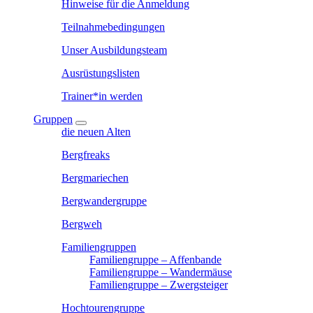
Hinweise für die Anmeldung
Teilnahmebedingungen
Unser Ausbildungsteam
Ausrüstungslisten
Trainer*in werden
Gruppen
die neuen Alten
Bergfreaks
Bergmariechen
Bergwandergruppe
Bergweh
Familiengruppen
Familiengruppe – Affenbande
Familiengruppe – Wandermäuse
Familiengruppe – Zwergsteiger
Hochtourengruppe