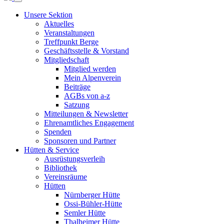
Unsere Sektion
Aktuelles
Veranstaltungen
Treffpunkt Berge
Geschäftsstelle & Vorstand
Mitgliedschaft
Mitglied werden
Mein Alpenverein
Beiträge
AGBs von a-z
Satzung
Mitteilungen & Newsletter
Ehrenamtliches Engagement
Spenden
Sponsoren und Partner
Hütten & Service
Ausrüstungsverleih
Bibliothek
Vereinsräume
Hütten
Nürnberger Hütte
Ossi-Bühler-Hütte
Semler Hütte
Thalheimer Hütte