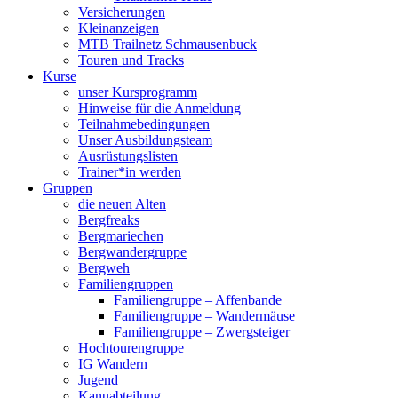
Versicherungen
Kleinanzeigen
MTB Trailnetz Schmausenbuck
Touren und Tracks
Kurse
unser Kursprogramm
Hinweise für die Anmeldung
Teilnahmebedingungen
Unser Ausbildungsteam
Ausrüstungslisten
Trainer*in werden
Gruppen
die neuen Alten
Bergfreaks
Bergmariechen
Bergwandergruppe
Bergweh
Familiengruppen
Familiengruppe – Affenbande
Familiengruppe – Wandermäuse
Familiengruppe – Zwergsteiger
Hochtourengruppe
IG Wandern
Jugend
Kanuabteilung