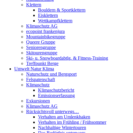
Klettern
Bouldern & Sportklettern
Eisklettern
Wettkampfklettern
Klimaschutz AG
ecopoint frankenjura
Mountainbikegruppe
Queere Gruppe
Seniorengruppe
Skitourengruppe
Ski- u. Snowboardabtlg. & Fitness-Training
Treffpunkt Berge
Umwelt Natur Klima
Naturschutz und Bergsport
Felspatenschaft
Klimaschutz
Klimaschutzbericht
Emissionserfassung
Exkursionen
Klimaschutz AG
Rücksichtsvoll unterwegs…
Verhalten am Umlenkhaken
Verhalten im Frühling / Frühsommer
Nachhaltige Wintertouren
Das Bedürfnis unterwegs