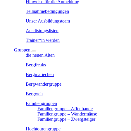
Hinweise für die Anmeldung
Teilnahmebedingungen
Unser Ausbildungsteam
Ausrüstungslisten
Trainer*in werden
Gruppen
die neuen Alten
Bergfreaks
Bergmariechen
Bergwandergruppe
Bergweh
Familiengruppen
Familiengruppe – Affenbande
Familiengruppe – Wandermäuse
Familiengruppe – Zwergsteiger
Hochtourengruppe