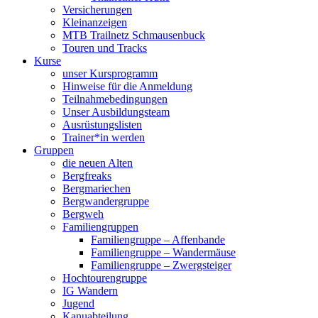
Versicherungen
Kleinanzeigen
MTB Trailnetz Schmausenbuck
Touren und Tracks
Kurse
unser Kursprogramm
Hinweise für die Anmeldung
Teilnahmebedingungen
Unser Ausbildungsteam
Ausrüstungslisten
Trainer*in werden
Gruppen
die neuen Alten
Bergfreaks
Bergmariechen
Bergwandergruppe
Bergweh
Familiengruppen
Familiengruppe – Affenbande
Familiengruppe – Wandermäuse
Familiengruppe – Zwergsteiger
Hochtourengruppe
IG Wandern
Jugend
Kanuabteilung