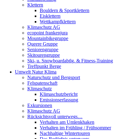
Klettern
Bouldern & Sportklettern
Eisklettern
Wettkampfklettern
Klimaschutz AG
ecopoint frankenjura
Mountainbikegruppe
Queere Gruppe
Seniorengruppe
Skitourengruppe
Ski- u. Snowboardabtlg. & Fitness-Training
Treffpunkt Berge
Umwelt Natur Klima
Naturschutz und Bergsport
Felspatenschaft
Klimaschutz
Klimaschutzbericht
Emissionserfassung
Exkursionen
Klimaschutz AG
Rücksichtsvoll unterwegs…
Verhalten am Umlenkhaken
Verhalten im Frühling / Frühsommer
Nachhaltige Wintertouren
Das Bedürfnis unterwegs