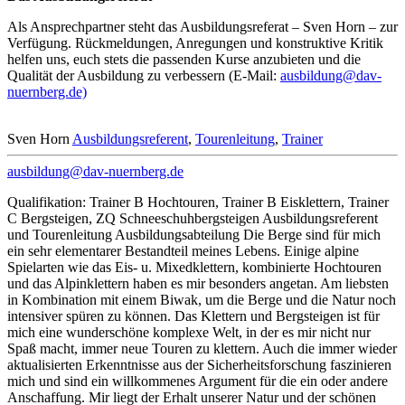
Als Ansprechpartner steht das Ausbildungsreferat – Sven Horn – zur
Verfügung. Rückmeldungen, Anregungen und konstruktive Kritik
helfen uns, euch stets die passenden Kurse anzubieten und die
Qualität der Ausbildung zu verbessern (E-Mail:
ausbildung@dav-
nuernberg.de)
Sven Horn
Ausbildungsreferent
,
Tourenleitung
,
Trainer
ausbildung@dav-nuernberg.de
Qualifikation: Trainer B Hochtouren, Trainer B Eisklettern, Trainer
C Bergsteigen, ZQ Schneeschuhbergsteigen Ausbildungsreferent
und Tourenleitung Ausbildungsabteilung Die Berge sind für mich
ein sehr elementarer Bestandteil meines Lebens. Einige alpine
Spielarten wie das Eis- u. Mixedklettern, kombinierte Hochtouren
und das Alpinklettern haben es mir besonders angetan. Am liebsten
in Kombination mit einem Biwak, um die Berge und die Natur noch
intensiver spüren zu können. Das Klettern und Bergsteigen ist für
mich eine wunderschöne komplexe Welt, in der es mir nicht nur
Spaß macht, immer neue Touren zu klettern. Auch die immer wieder
aktualisierten Erkenntnisse aus der Sicherheitsforschung faszinieren
mich und sind ein willkommenes Argument für die ein oder andere
Anschaffung. Mir liegt der Erhalt unserer Natur und der schönen