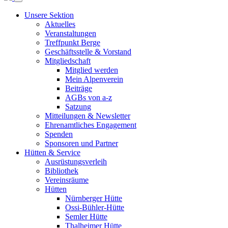
Unsere Sektion
Aktuelles
Veranstaltungen
Treffpunkt Berge
Geschäftsstelle & Vorstand
Mitgliedschaft
Mitglied werden
Mein Alpenverein
Beiträge
AGBs von a-z
Satzung
Mitteilungen & Newsletter
Ehrenamtliches Engagement
Spenden
Sponsoren und Partner
Hütten & Service
Ausrüstungsverleih
Bibliothek
Vereinsräume
Hütten
Nürnberger Hütte
Ossi-Bühler-Hütte
Semler Hütte
Thalheimer Hütte