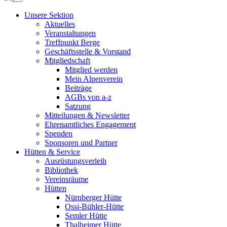
Unsere Sektion
Aktuelles
Veranstaltungen
Treffpunkt Berge
Geschäftsstelle & Vorstand
Mitgliedschaft
Mitglied werden
Mein Alpenverein
Beiträge
AGBs von a-z
Satzung
Mitteilungen & Newsletter
Ehrenamtliches Engagement
Spenden
Sponsoren und Partner
Hütten & Service
Ausrüstungsverleih
Bibliothek
Vereinsräume
Hütten
Nürnberger Hütte
Ossi-Bühler-Hütte
Semler Hütte
Thalheimer Hütte