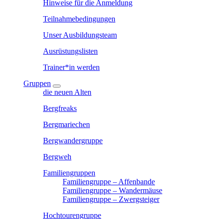
Hinweise für die Anmeldung
Teilnahmebedingungen
Unser Ausbildungsteam
Ausrüstungslisten
Trainer*in werden
Gruppen
die neuen Alten
Bergfreaks
Bergmariechen
Bergwandergruppe
Bergweh
Familiengruppen
Familiengruppe – Affenbande
Familiengruppe – Wandermäuse
Familiengruppe – Zwergsteiger
Hochtourengruppe