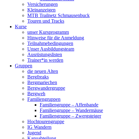
Versicherungen
Kleinanzeigen
MTB Trailnetz Schmausenbuck
Touren und Tracks
Kurse
unser Kursprogramm
Hinweise für die Anmeldung
Teilnahmebedingungen
Unser Ausbildungsteam
Ausrüstungslisten
Trainer*in werden
Gruppen
die neuen Alten
Bergfreaks
Bergmariechen
Bergwandergruppe
Bergweh
Familiengruppen
Familiengruppe – Affenbande
Familiengruppe – Wandermäuse
Familiengruppe – Zwergsteiger
Hochtourengruppe
IG Wandern
Jugend
Kanuabteilung