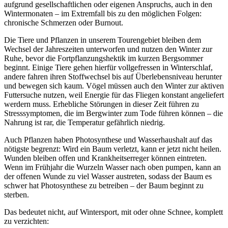
aufgrund gesellschaftlichen oder eigenen Anspruchs, auch in den
Wintermonaten – im Extremfall bis zu den möglichen Folgen:
chronische Schmerzen oder Burnout.
Die Tiere und Pflanzen in unserem Tourengebiet bleiben dem
Wechsel der Jahreszeiten unterworfen und nutzen den Winter zur
Ruhe, bevor die Fortpflanzungshektik im kurzen Bergsommer
beginnt. Einige Tiere gehen hierfür vollgefressen in Winterschlaf,
andere fahren ihren Stoffwechsel bis auf Überlebensniveau herunter
und bewegen sich kaum. Vögel müssen auch den Winter zur aktiven
Futtersuche nutzen, weil Energie für das Fliegen konstant angeliefert
werdern muss. Erhebliche Störungen in dieser Zeit führen zu
Stresssymptomen, die im Bergwinter zum Tode führen können – die
Nahrung ist rar, die Temperatur gefährlich niedrig.
Auch Pflanzen haben Photosynthese und Wasserhaushalt auf das
nötigste begrenzt: Wird ein Baum verletzt, kann er jetzt nicht heilen.
Wunden bleiben offen und Krankheitserreger können eintreten.
Wenn im Frühjahr die Wurzeln Wasser nach oben pumpen, kann an
der offenen Wunde zu viel Wasser austreten, sodass der Baum es
schwer hat Photosynthese zu betreiben – der Baum beginnt zu
sterben.
Das bedeutet nicht, auf Wintersport, mit oder ohne Schnee, komplett
zu verzichten: