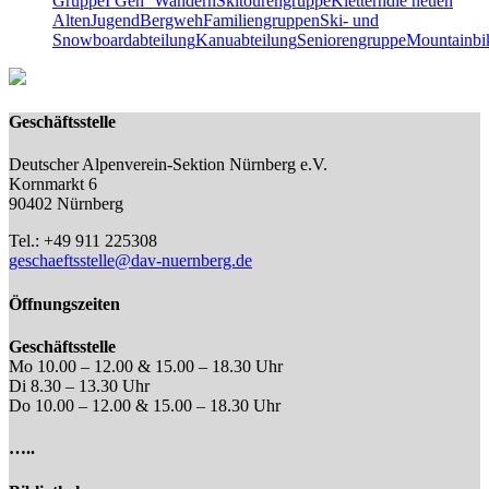
Gruppe
I Geh‘ Wandern
Skitourengruppe
Klettern
die neuen
Alten
Jugend
Bergweh
Familiengruppen
Ski- und
Snowboardabteilung
Kanuabteilung
Seniorengruppe
Mountainbi
Geschäftsstelle
Deutscher Alpenverein-Sektion Nürnberg e.V.
Kornmarkt 6
90402 Nürnberg
Tel.: +49 911 225308
geschaeftsstelle@dav-nuernberg.de
Öffnungszeiten
Geschäftsstelle
Mo 10.00 – 12.00 & 15.00 – 18.30 Uhr
Di 8.30 – 13.30 Uhr
Do 10.00 – 12.00 & 15.00 – 18.30 Uhr
…..