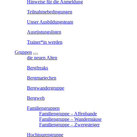
Hinweise für die Anmeldung
Teilnahmebedingungen
Unser Ausbildungsteam
Ausrüstungslisten
Trainer*in werden
Gruppen
die neuen Alten
Bergfreaks
Bergmariechen
Bergwandergruppe
Bergweh
Familiengruppen
Familiengruppe – Affenbande
Familiengruppe – Wandermäuse
Familiengruppe – Zwergsteiger
Hochtourengruppe