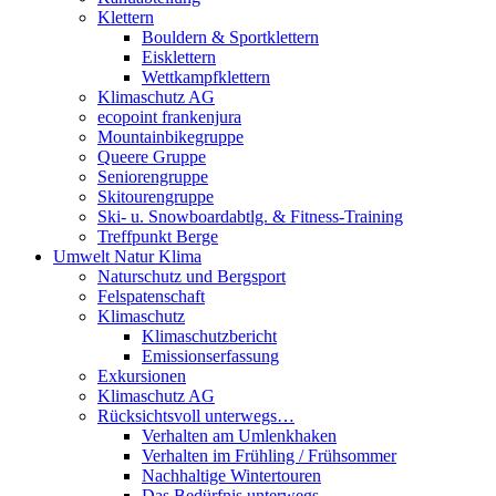
Klettern
Bouldern & Sportklettern
Eisklettern
Wettkampfklettern
Klimaschutz AG
ecopoint frankenjura
Mountainbikegruppe
Queere Gruppe
Seniorengruppe
Skitourengruppe
Ski- u. Snowboardabtlg. & Fitness-Training
Treffpunkt Berge
Umwelt Natur Klima
Naturschutz und Bergsport
Felspatenschaft
Klimaschutz
Klimaschutzbericht
Emissionserfassung
Exkursionen
Klimaschutz AG
Rücksichtsvoll unterwegs…
Verhalten am Umlenkhaken
Verhalten im Frühling / Frühsommer
Nachhaltige Wintertouren
Das Bedürfnis unterwegs