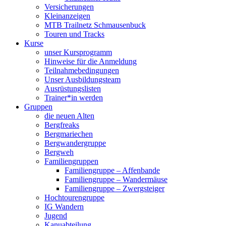
Versicherungen
Kleinanzeigen
MTB Trailnetz Schmausenbuck
Touren und Tracks
Kurse
unser Kursprogramm
Hinweise für die Anmeldung
Teilnahmebedingungen
Unser Ausbildungsteam
Ausrüstungslisten
Trainer*in werden
Gruppen
die neuen Alten
Bergfreaks
Bergmariechen
Bergwandergruppe
Bergweh
Familiengruppen
Familiengruppe – Affenbande
Familiengruppe – Wandermäuse
Familiengruppe – Zwergsteiger
Hochtourengruppe
IG Wandern
Jugend
Kanuabteilung