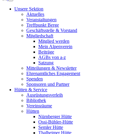
Unsere Sektion
Aktuelles
Veranstaltungen
Treffpunkt Berge
Geschäftsstelle & Vorstand
Mitgliedschaft
Mitglied werden
Mein Alpenverein
Beiträge
AGBs von a-z
Satzung
Mitteilungen & Newsletter
Ehrenamtliches Engagement
Spenden
Sponsoren und Partner
Hütten & Service
Ausrüstungsverleih
Bibliothek
Vereinsräume
Hütten
Nürnberger Hütte
Ossi-Bühler-Hütte
Semler Hütte
Thalheimer Hütte