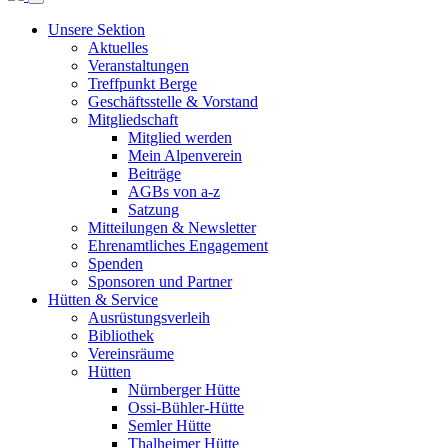
Unsere Sektion
Aktuelles
Veranstaltungen
Treffpunkt Berge
Geschäftsstelle & Vorstand
Mitgliedschaft
Mitglied werden
Mein Alpenverein
Beiträge
AGBs von a-z
Satzung
Mitteilungen & Newsletter
Ehrenamtliches Engagement
Spenden
Sponsoren und Partner
Hütten & Service
Ausrüstungsverleih
Bibliothek
Vereinsräume
Hütten
Nürnberger Hütte
Ossi-Bühler-Hütte
Semler Hütte
Thalheimer Hütte