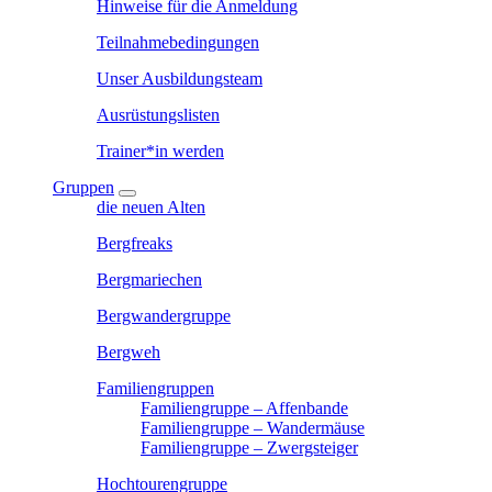
Hinweise für die Anmeldung
Teilnahmebedingungen
Unser Ausbildungsteam
Ausrüstungslisten
Trainer*in werden
Gruppen
die neuen Alten
Bergfreaks
Bergmariechen
Bergwandergruppe
Bergweh
Familiengruppen
Familiengruppe – Affenbande
Familiengruppe – Wandermäuse
Familiengruppe – Zwergsteiger
Hochtourengruppe