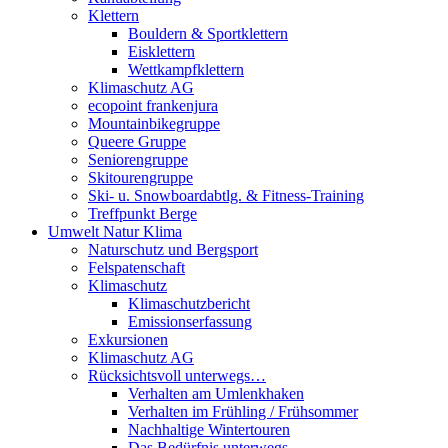
Klettern
Bouldern & Sportklettern
Eisklettern
Wettkampfklettern
Klimaschutz AG
ecopoint frankenjura
Mountainbikegruppe
Queere Gruppe
Seniorengruppe
Skitourengruppe
Ski- u. Snowboardabtlg. & Fitness-Training
Treffpunkt Berge
Umwelt Natur Klima
Naturschutz und Bergsport
Felspatenschaft
Klimaschutz
Klimaschutzbericht
Emissionserfassung
Exkursionen
Klimaschutz AG
Rücksichtsvoll unterwegs…
Verhalten am Umlenkhaken
Verhalten im Frühling / Frühsommer
Nachhaltige Wintertouren
Das Bedürfnis unterwegs