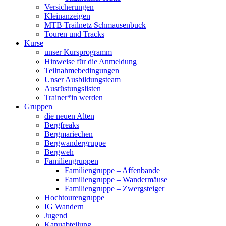
Versicherungen
Kleinanzeigen
MTB Trailnetz Schmausenbuck
Touren und Tracks
Kurse
unser Kursprogramm
Hinweise für die Anmeldung
Teilnahmebedingungen
Unser Ausbildungsteam
Ausrüstungslisten
Trainer*in werden
Gruppen
die neuen Alten
Bergfreaks
Bergmariechen
Bergwandergruppe
Bergweh
Familiengruppen
Familiengruppe – Affenbande
Familiengruppe – Wandermäuse
Familiengruppe – Zwergsteiger
Hochtourengruppe
IG Wandern
Jugend
Kanuabteilung