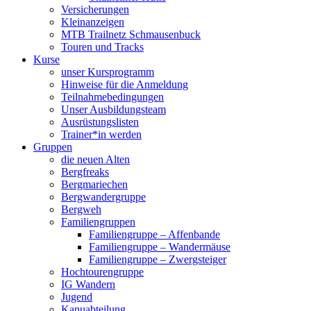
Versicherungen
Kleinanzeigen
MTB Trailnetz Schmausenbuck
Touren und Tracks
Kurse
unser Kursprogramm
Hinweise für die Anmeldung
Teilnahmebedingungen
Unser Ausbildungsteam
Ausrüstungslisten
Trainer*in werden
Gruppen
die neuen Alten
Bergfreaks
Bergmariechen
Bergwandergruppe
Bergweh
Familiengruppen
Familiengruppe – Affenbande
Familiengruppe – Wandermäuse
Familiengruppe – Zwergsteiger
Hochtourengruppe
IG Wandern
Jugend
Kanuabteilung