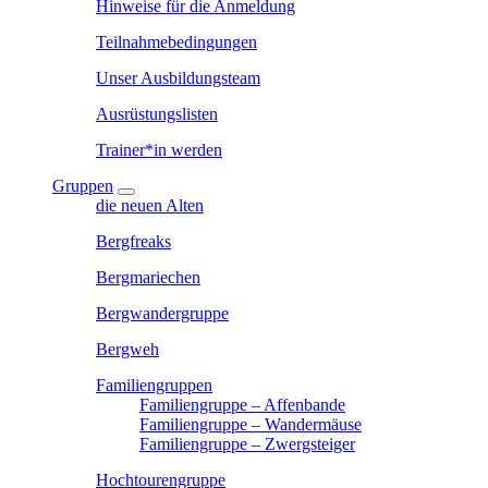
Hinweise für die Anmeldung
Teilnahmebedingungen
Unser Ausbildungsteam
Ausrüstungslisten
Trainer*in werden
Gruppen
die neuen Alten
Bergfreaks
Bergmariechen
Bergwandergruppe
Bergweh
Familiengruppen
Familiengruppe – Affenbande
Familiengruppe – Wandermäuse
Familiengruppe – Zwergsteiger
Hochtourengruppe