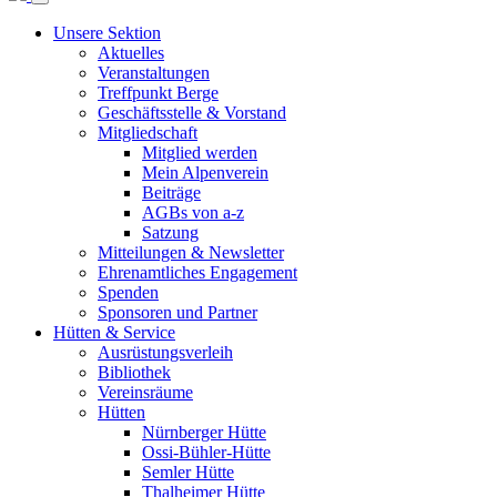
Unsere Sektion
Aktuelles
Veranstaltungen
Treffpunkt Berge
Geschäftsstelle & Vorstand
Mitgliedschaft
Mitglied werden
Mein Alpenverein
Beiträge
AGBs von a-z
Satzung
Mitteilungen & Newsletter
Ehrenamtliches Engagement
Spenden
Sponsoren und Partner
Hütten & Service
Ausrüstungsverleih
Bibliothek
Vereinsräume
Hütten
Nürnberger Hütte
Ossi-Bühler-Hütte
Semler Hütte
Thalheimer Hütte