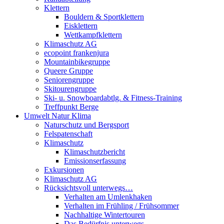
Klettern
Bouldern & Sportklettern
Eisklettern
Wettkampfklettern
Klimaschutz AG
ecopoint frankenjura
Mountainbikegruppe
Queere Gruppe
Seniorengruppe
Skitourengruppe
Ski- u. Snowboardabtlg. & Fitness-Training
Treffpunkt Berge
Umwelt Natur Klima
Naturschutz und Bergsport
Felspatenschaft
Klimaschutz
Klimaschutzbericht
Emissionserfassung
Exkursionen
Klimaschutz AG
Rücksichtsvoll unterwegs…
Verhalten am Umlenkhaken
Verhalten im Frühling / Frühsommer
Nachhaltige Wintertouren
Das Bedürfnis unterwegs