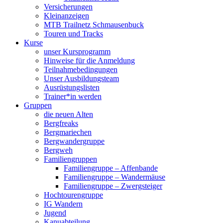
Versicherungen
Kleinanzeigen
MTB Trailnetz Schmausenbuck
Touren und Tracks
Kurse
unser Kursprogramm
Hinweise für die Anmeldung
Teilnahmebedingungen
Unser Ausbildungsteam
Ausrüstungslisten
Trainer*in werden
Gruppen
die neuen Alten
Bergfreaks
Bergmariechen
Bergwandergruppe
Bergweh
Familiengruppen
Familiengruppe – Affenbande
Familiengruppe – Wandermäuse
Familiengruppe – Zwergsteiger
Hochtourengruppe
IG Wandern
Jugend
Kanuabteilung