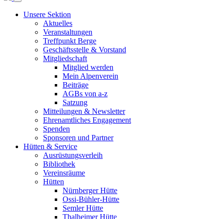
Unsere Sektion
Aktuelles
Veranstaltungen
Treffpunkt Berge
Geschäftsstelle & Vorstand
Mitgliedschaft
Mitglied werden
Mein Alpenverein
Beiträge
AGBs von a-z
Satzung
Mitteilungen & Newsletter
Ehrenamtliches Engagement
Spenden
Sponsoren und Partner
Hütten & Service
Ausrüstungsverleih
Bibliothek
Vereinsräume
Hütten
Nürnberger Hütte
Ossi-Bühler-Hütte
Semler Hütte
Thalheimer Hütte