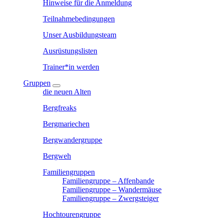
Hinweise für die Anmeldung
Teilnahmebedingungen
Unser Ausbildungsteam
Ausrüstungslisten
Trainer*in werden
Gruppen
die neuen Alten
Bergfreaks
Bergmariechen
Bergwandergruppe
Bergweh
Familiengruppen
Familiengruppe – Affenbande
Familiengruppe – Wandermäuse
Familiengruppe – Zwergsteiger
Hochtourengruppe