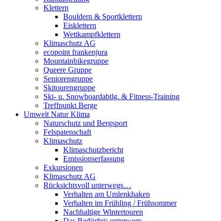
Klettern
Bouldern & Sportklettern
Eisklettern
Wettkampfklettern
Klimaschutz AG
ecopoint frankenjura
Mountainbikegruppe
Queere Gruppe
Seniorengruppe
Skitourengruppe
Ski- u. Snowboardabtlg. & Fitness-Training
Treffpunkt Berge
Umwelt Natur Klima
Naturschutz und Bergsport
Felspatenschaft
Klimaschutz
Klimaschutzbericht
Emissionserfassung
Exkursionen
Klimaschutz AG
Rücksichtsvoll unterwegs…
Verhalten am Umlenkhaken
Verhalten im Frühling / Frühsommer
Nachhaltige Wintertouren
Das Bedürfnis unterwegs