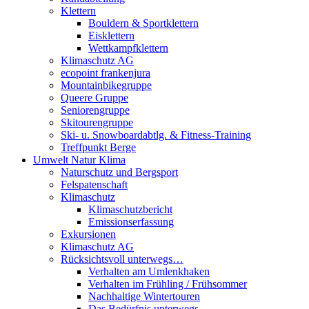
Klettern
Bouldern & Sportklettern
Eisklettern
Wettkampfklettern
Klimaschutz AG
ecopoint frankenjura
Mountainbikegruppe
Queere Gruppe
Seniorengruppe
Skitourengruppe
Ski- u. Snowboardabtlg. & Fitness-Training
Treffpunkt Berge
Umwelt Natur Klima
Naturschutz und Bergsport
Felspatenschaft
Klimaschutz
Klimaschutzbericht
Emissionserfassung
Exkursionen
Klimaschutz AG
Rücksichtsvoll unterwegs…
Verhalten am Umlenkhaken
Verhalten im Frühling / Frühsommer
Nachhaltige Wintertouren
Das Bedürfnis unterwegs