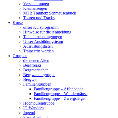
Versicherungen
Kleinanzeigen
MTB Trailnetz Schmausenbuck
Touren und Tracks
Kurse
unser Kursprogramm
Hinweise für die Anmeldung
Teilnahmebedingungen
Unser Ausbildungsteam
Ausrüstungslisten
Trainer*in werden
Gruppen
die neuen Alten
Bergfreaks
Bergmariechen
Bergwandergruppe
Bergweh
Familiengruppen
Familiengruppe – Affenbande
Familiengruppe – Wandermäuse
Familiengruppe – Zwergsteiger
Hochtourengruppe
IG Wandern
Jugend
Kanuabteilung