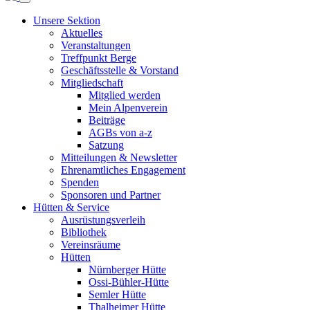
Unsere Sektion
Aktuelles
Veranstaltungen
Treffpunkt Berge
Geschäftsstelle & Vorstand
Mitgliedschaft
Mitglied werden
Mein Alpenverein
Beiträge
AGBs von a-z
Satzung
Mitteilungen & Newsletter
Ehrenamtliches Engagement
Spenden
Sponsoren und Partner
Hütten & Service
Ausrüstungsverleih
Bibliothek
Vereinsräume
Hütten
Nürnberger Hütte
Ossi-Bühler-Hütte
Semler Hütte
Thalheimer Hütte