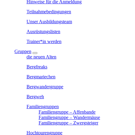
Hinweise für die Anmeldung
Teilnahmebedingungen
Unser Ausbildungsteam
Ausrüstungslisten
Trainer*in werden
Gruppen
die neuen Alten
Bergfreaks
Bergmariechen
Bergwandergruppe
Bergweh
Familiengruppen
Familiengruppe – Affenbande
Familiengruppe – Wandermäuse
Familiengruppe – Zwergsteiger
Hochtourengruppe