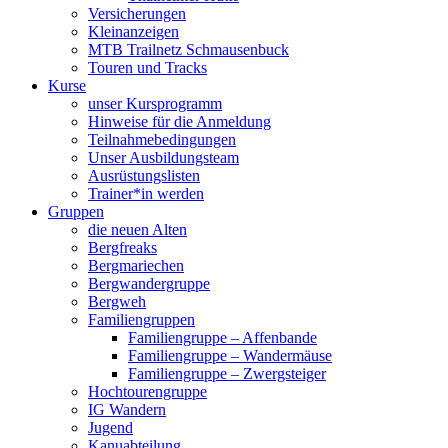
Versicherungen
Kleinanzeigen
MTB Trailnetz Schmausenbuck
Touren und Tracks
Kurse
unser Kursprogramm
Hinweise für die Anmeldung
Teilnahmebedingungen
Unser Ausbildungsteam
Ausrüstungslisten
Trainer*in werden
Gruppen
die neuen Alten
Bergfreaks
Bergmariechen
Bergwandergruppe
Bergweh
Familiengruppen
Familiengruppe – Affenbande
Familiengruppe – Wandermäuse
Familiengruppe – Zwergsteiger
Hochtourengruppe
IG Wandern
Jugend
Kanuabteilung