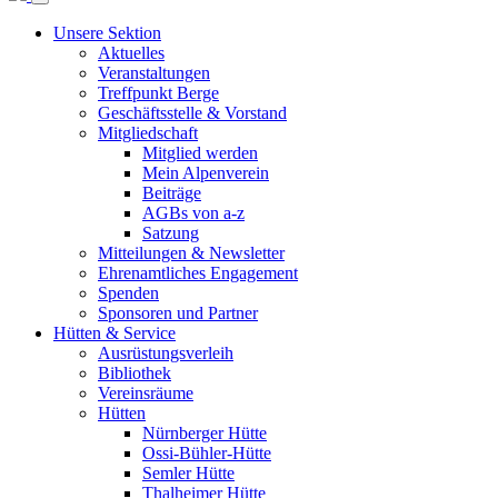
Unsere Sektion
Aktuelles
Veranstaltungen
Treffpunkt Berge
Geschäftsstelle & Vorstand
Mitgliedschaft
Mitglied werden
Mein Alpenverein
Beiträge
AGBs von a-z
Satzung
Mitteilungen & Newsletter
Ehrenamtliches Engagement
Spenden
Sponsoren und Partner
Hütten & Service
Ausrüstungsverleih
Bibliothek
Vereinsräume
Hütten
Nürnberger Hütte
Ossi-Bühler-Hütte
Semler Hütte
Thalheimer Hütte