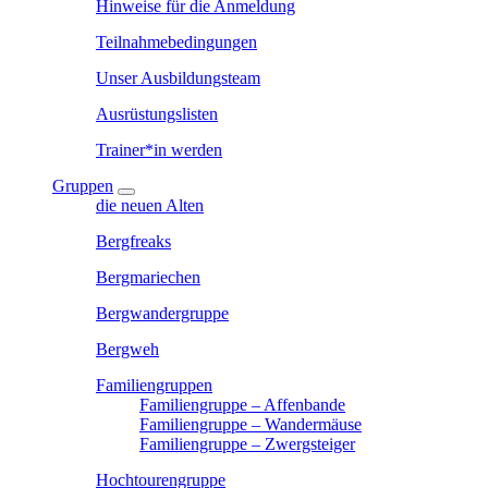
Hinweise für die Anmeldung
Teilnahmebedingungen
Unser Ausbildungsteam
Ausrüstungslisten
Trainer*in werden
Gruppen
die neuen Alten
Bergfreaks
Bergmariechen
Bergwandergruppe
Bergweh
Familiengruppen
Familiengruppe – Affenbande
Familiengruppe – Wandermäuse
Familiengruppe – Zwergsteiger
Hochtourengruppe