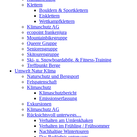
Klettern
Bouldern & Sportklettern
Eisklettern
Wettkampfklettern
Klimaschutz AG
ecopoint frankenjura
Mountainbikegruppe
Queere Gruppe
Seniorengruppe
Skitourengruppe
Ski- u. Snowboardabtlg. & Fitness-Training
Treffpunkt Berge
Umwelt Natur Klima
Naturschutz und Bergsport
Felspatenschaft
Klimaschutz
Klimaschutzbericht
Emissionserfassung
Exkursionen
Klimaschutz AG
Rücksichtsvoll unterwegs…
Verhalten am Umlenkhaken
Verhalten im Frühling / Frühsommer
Nachhaltige Wintertouren
Das Bedürfnis unterwegs