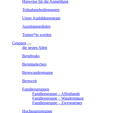
Hinweise für die Anmeldung
Teilnahmebedingungen
Unser Ausbildungsteam
Ausrüstungslisten
Trainer*in werden
Gruppen
die neuen Alten
Bergfreaks
Bergmariechen
Bergwandergruppe
Bergweh
Familiengruppen
Familiengruppe – Affenbande
Familiengruppe – Wandermäuse
Familiengruppe – Zwergsteiger
Hochtourengruppe