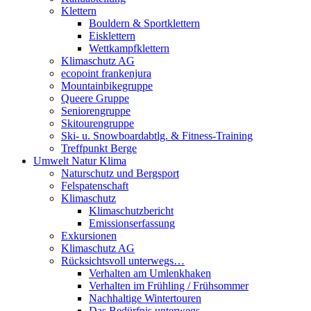
Klettern
Bouldern & Sportklettern
Eisklettern
Wettkampfklettern
Klimaschutz AG
ecopoint frankenjura
Mountainbikegruppe
Queere Gruppe
Seniorengruppe
Skitourengruppe
Ski- u. Snowboardabtlg. & Fitness-Training
Treffpunkt Berge
Umwelt Natur Klima
Naturschutz und Bergsport
Felspatenschaft
Klimaschutz
Klimaschutzbericht
Emissionserfassung
Exkursionen
Klimaschutz AG
Rücksichtsvoll unterwegs…
Verhalten am Umlenkhaken
Verhalten im Frühling / Frühsommer
Nachhaltige Wintertouren
Das Bedürfnis unterwegs