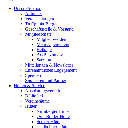
Unsere Sektion
Aktuelles
Veranstaltungen
Treffpunkt Berge
Geschäftsstelle & Vorstand
Mitgliedschaft
Mitglied werden
Mein Alpenverein
Beiträge
AGBs von a-z
Satzung
Mitteilungen & Newsletter
Ehrenamtliches Engagement
Spenden
Sponsoren und Partner
Hütten & Service
Ausrüstungsverleih
Bibliothek
Vereinsräume
Hütten
Nürnberger Hütte
Ossi-Bühler-Hütte
Semler Hütte
Thalheimer Hütte