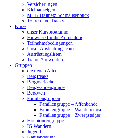
Versicherungen
Kleinanzeigen
MTB Trailnetz Schmausenbuck
Touren und Tracks
Kurse
unser Kursprogramm
Hinweise für die Anmeldung
Teilnahmebedingungen
Unser Ausbildungsteam
Ausrüstungslisten
Trainer*in werden
Gruppen
die neuen Alten
Bergfreaks
Bergmariechen
Bergwandergruppe
Bergweh
Familiengruppen
Familiengruppe – Affenbande
Familiengruppe – Wandermäuse
Familiengruppe – Zwergsteiger
Hochtourengruppe
IG Wandern
Jugend
Kanuabteilung