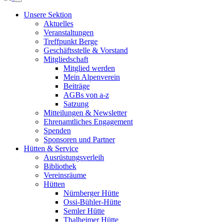
Unsere Sektion
Aktuelles
Veranstaltungen
Treffpunkt Berge
Geschäftsstelle & Vorstand
Mitgliedschaft
Mitglied werden
Mein Alpenverein
Beiträge
AGBs von a-z
Satzung
Mitteilungen & Newsletter
Ehrenamtliches Engagement
Spenden
Sponsoren und Partner
Hütten & Service
Ausrüstungsverleih
Bibliothek
Vereinsräume
Hütten
Nürnberger Hütte
Ossi-Bühler-Hütte
Semler Hütte
Thalheimer Hütte