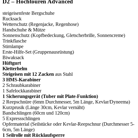
D2 – Hochtouren Advanced
steigeisenfeste Bergschuhe
Rucksack
Wetterschutz (Regenjacke, Regenhose)
Handschuhe & Mütze
Sonnenschutz (Kopfbedeckung, Gletscherbrille, Sonnencreme)
Trinkflasche
Stirnlampe
Erste-Hilfe-Set (Gruppenausrüstung)
Biwaksack
Hüftgurt
Kletterhelm
Steigeisen mit 12 Zacken
aus Stahl
3 HMS-Karabiner
2 Schraubkarabiner
1 Safelockkarabiner
1 Sicherungsgerät (Tuber mit Plate-Funktion)
2 Reepschnüre (6mm Durchmesser, 5m Länge, Kevlar/Dyneema)
Kurzprusik (Länge 30cm, Kevlar vernäht)
Bandschlingen (60cm und 120cm)
5 Expressschlingen
Opfermaterial (Seilstücke oder Kevlar-Reepschnur (Durchmesser 5-
6cm, 5m Länge)
1 Seilrolle mit Rücklaufsperre