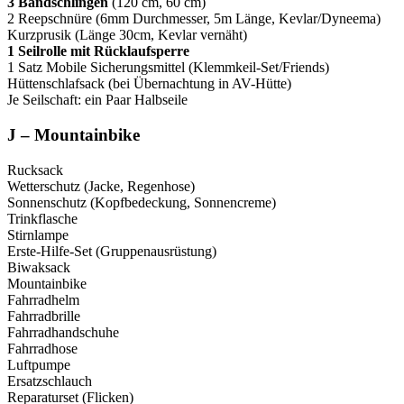
3 Bandschlingen
(120 cm, 60 cm)
2 Reepschnüre (6mm Durchmesser, 5m Länge, Kevlar/Dyneema)
Kurzprusik (Länge 30cm, Kevlar vernäht)
1 Seilrolle mit Rücklaufsperre
1 Satz Mobile Sicherungsmittel (Klemmkeil-Set/Friends)
Hüttenschlafsack (bei Übernachtung in AV-Hütte)
Je Seilschaft: ein Paar Halbseile
J – Mountainbike
Rucksack
Wetterschutz (Jacke, Regenhose)
Sonnenschutz (Kopfbedeckung, Sonnencreme)
Trinkflasche
Stirnlampe
Erste-Hilfe-Set (Gruppenausrüstung)
Biwaksack
Mountainbike
Fahrradhelm
Fahrradbrille
Fahrradhandschuhe
Fahrradhose
Luftpumpe
Ersatzschlauch
Reparaturset (Flicken)