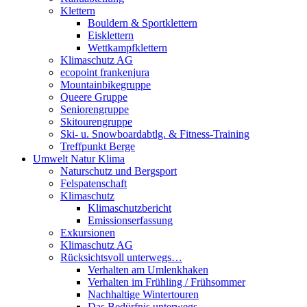
Klettern
Bouldern & Sportklettern
Eisklettern
Wettkampfklettern
Klimaschutz AG
ecopoint frankenjura
Mountainbikegruppe
Queere Gruppe
Seniorengruppe
Skitourengruppe
Ski- u. Snowboardabtlg. & Fitness-Training
Treffpunkt Berge
Umwelt Natur Klima
Naturschutz und Bergsport
Felspatenschaft
Klimaschutz
Klimaschutzbericht
Emissionserfassung
Exkursionen
Klimaschutz AG
Rücksichtsvoll unterwegs…
Verhalten am Umlenkhaken
Verhalten im Frühling / Frühsommer
Nachhaltige Wintertouren
Das Bedürfnis unterwegs