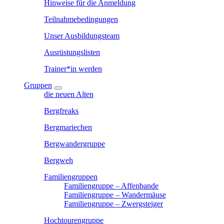
Hinweise für die Anmeldung
Teilnahmebedingungen
Unser Ausbildungsteam
Ausrüstungslisten
Trainer*in werden
Gruppen
die neuen Alten
Bergfreaks
Bergmariechen
Bergwandergruppe
Bergweh
Familiengruppen
Familiengruppe – Affenbande
Familiengruppe – Wandermäuse
Familiengruppe – Zwergsteiger
Hochtourengruppe