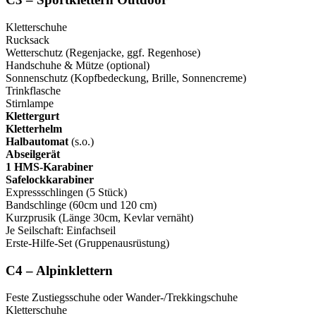
Kletterschuhe
Rucksack
Wetterschutz (Regenjacke, ggf. Regenhose)
Handschuhe & Mütze (optional)
Sonnenschutz (Kopfbedeckung, Brille, Sonnencreme)
Trinkflasche
Stirnlampe
Klettergurt
Kletterhelm
Halbautomat
(s.o.)
Abseilgerät
1
HMS-Karabiner
Safelockkarabiner
Expressschlingen (5 Stück)
Bandschlinge (60cm und 120 cm)
Kurzprusik (Länge 30cm, Kevlar vernäht)
Je Seilschaft: Einfachseil
Erste-Hilfe-Set (Gruppenausrüstung)
C4 – Alpinklettern
Feste Zustiegsschuhe oder Wander-/Trekkingschuhe
Kletterschuhe