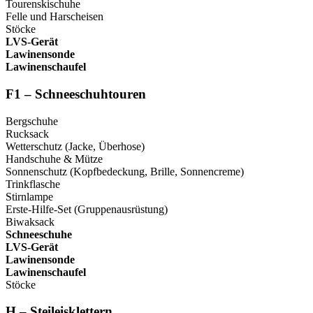
Tourenskischuhe
Felle und Harscheisen
Stöcke
LVS-Gerät
Lawinensonde
Lawinenschaufel
F1 – Schneeschuhtouren
Bergschuhe
Rucksack
Wetterschutz (Jacke, Überhose)
Handschuhe & Mütze
Sonnenschutz (Kopfbedeckung, Brille, Sonnencreme)
Trinkflasche
Stirnlampe
Erste-Hilfe-Set (Gruppenausrüstung)
Biwaksack
Schneeschuhe
LVS-Gerät
Lawinensonde
Lawinenschaufel
Stöcke
H –
Steileisklettern