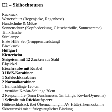
E2 – Skihochtouren
Rucksack
Wetterschutz (Regenjacke, Regenhose)
Handschuhe & Mütze
Sonnenschutz (Kopfbedeckung, Gletscherbrille, Sonnencreme)
Trinkflasche
Stirnlampe
Erste-Hilfe-Set (Gruppenausrüstung)
Biwaksack
Hüftgurt
Kletterhelm
Steigeisen mit 12 Zacken
aus Stahl
Eispickel
Eisschraube mit Kurbel
3 HMS-Karabiner
1 Safelockkarabiner
2 Normalkarabiner
1 Bandschlinge 120 cm
1 vernähte Kevlar-Schlinge 30cm
2 Reepschnüre (6mm Durchmesser, 5m Länge, Kevlar/Dyneema)
1 Seilrolle mit Rücklaufsperre
Hüttenschlafsack (bei Übernachtung in AV-Hütte)Thermoskanne
Skitourenski mit aufstiegstauglicher Bindung