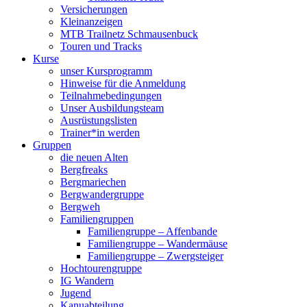
Versicherungen
Kleinanzeigen
MTB Trailnetz Schmausenbuck
Touren und Tracks
Kurse
unser Kursprogramm
Hinweise für die Anmeldung
Teilnahmebedingungen
Unser Ausbildungsteam
Ausrüstungslisten
Trainer*in werden
Gruppen
die neuen Alten
Bergfreaks
Bergmariechen
Bergwandergruppe
Bergweh
Familiengruppen
Familiengruppe – Affenbande
Familiengruppe – Wandermäuse
Familiengruppe – Zwergsteiger
Hochtourengruppe
IG Wandern
Jugend
Kanuabteilung