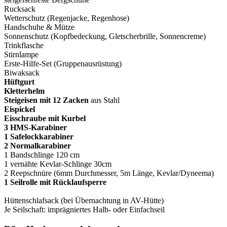
Rucksack
Wetterschutz (Regenjacke, Regenhose)
Handschuhe & Mütze
Sonnenschutz (Kopfbedeckung, Gletscherbrille, Sonnencreme)
Trinkflasche
Stirnlampe
Erste-Hilfe-Set (Gruppenausrüstung)
Biwaksack
Hüftgurt
Kletterhelm
Steigeisen mit 12 Zacken
aus Stahl
Eispickel
Eisschraube mit Kurbel
3 HMS-Karabiner
1 Safelockkarabiner
2 Normalkarabiner
1 Bandschlinge 120 cm
1 vernähte Kevlar-Schlinge 30cm
2 Reepschnüre (6mm Durchmesser, 5m Länge, Kevlar/Dyneema)
1 Seilrolle mit Rücklaufsperre
Hüttenschlafsack (bei Übernachtung in AV-Hütte)
Je Seilschaft: imprägniertes Halb- oder Einfachseil