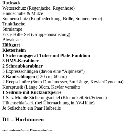
Rucksack
Wetterschutz (Regenjacke, Regenhose)
Handschuhe & Mütze
Sonnenschutz (Kopfbedeckung, Brille, Sonnencreme)
Trinkflasche
Stirnlampe
Erste-Hilfe-Set (Gruppenausrüstung)
Biwaksack
Hüftgurt
Kletterhelm
1 Sicherungsgerät Tuber mit Plate-Funktion
3 HMS-Karabiner
2 Schraubkarabiner
5 Expressschlingen (davon eine “Alpinexe”)
3 Bandschlingen
(120 cm, 60 cm)
2 Reepschnüre (6mm Durchmesser, 5m Länge, Kevlar/Dyneema)
Kurzprusik (Länge 30cm, Kevlar vernäht)
1 Seilrolle mit Rücklaufsperre
1 Satz Mobile Sicherungsmittel (Klemmkeil-Set/Friends)
Hüttenschlafsack (bei Übernachtung in AV-Hütte)
Je Seilschaft: ein Paar Halbseile
D1 – Hochtouren
steigeisenfeste Bergschuhe