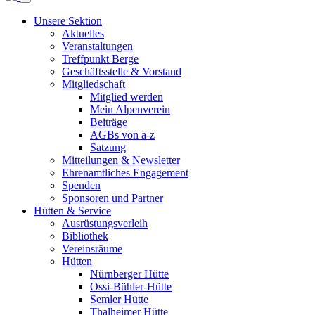
Unsere Sektion
Aktuelles
Veranstaltungen
Treffpunkt Berge
Geschäftsstelle & Vorstand
Mitgliedschaft
Mitglied werden
Mein Alpenverein
Beiträge
AGBs von a-z
Satzung
Mitteilungen & Newsletter
Ehrenamtliches Engagement
Spenden
Sponsoren und Partner
Hütten & Service
Ausrüstungsverleih
Bibliothek
Vereinsräume
Hütten
Nürnberger Hütte
Ossi-Bühler-Hütte
Semler Hütte
Thalheimer Hütte