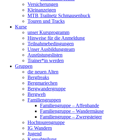
Versicherungen
Kleinanzeigen
MTB Trailnetz Schmausenbuck
Touren und Tracks
Kurse
unser Kursprogramm
Hinweise für die Anmeldung
Teilnahmebedingungen
Unser Ausbildungsteam
Ausrüstungslisten
Trainer*in werden
Gruppen
die neuen Alten
Bergfreaks
Bergmariechen
Bergwandergruppe
Bergweh
Familiengruppen
Familiengruppe – Affenbande
Familiengruppe – Wandermäuse
Familiengruppe – Zwergsteiger
Hochtourengruppe
IG Wandern
Jugend
Kanuabteilung