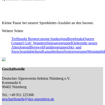
Kleine Pause bei unserer Sportkletter-Ausfahrt an den Iseosee.
Weitere Seiten
Treffpunkt Berge
ecopoint frankenjura
Bergfreaks
Queere
Gruppe
I Geh‘ Wandern
Skitourengruppe
Klettern
die neuen
Alten
Jugend
Bergweh
Familiengruppen
Ski- und
Snowboardabteilung
Kanuabteilung
Seniorengruppe
Mountainbi
Geschäftsstelle
Deutscher Alpenverein-Sektion Nürnberg e.V.
Kornmarkt 6
90402 Nürnberg
Tel.: +49 911 225308
geschaeftsstelle@dav-nuernberg.de