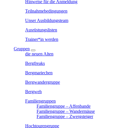
Hinweise für die Anmeldung
Teilnahmebedingungen
Unser Ausbildungsteam
Ausrüstungslisten
Trainer*in werden
Gruppen
die neuen Alten
Bergfreaks
Bergmariechen
Bergwandergruppe
Bergweh
Familiengruppen
Familiengruppe – Affenbande
Familiengruppe – Wandermäuse
Familiengruppe – Zwergsteiger
Hochtourengruppe