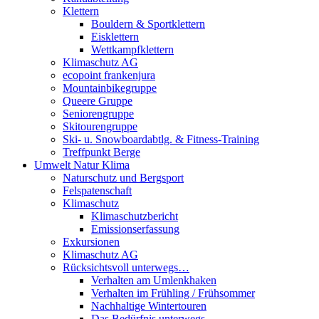
Klettern
Bouldern & Sportklettern
Eisklettern
Wettkampfklettern
Klimaschutz AG
ecopoint frankenjura
Mountainbikegruppe
Queere Gruppe
Seniorengruppe
Skitourengruppe
Ski- u. Snowboardabtlg. & Fitness-Training
Treffpunkt Berge
Umwelt Natur Klima
Naturschutz und Bergsport
Felspatenschaft
Klimaschutz
Klimaschutzbericht
Emissionserfassung
Exkursionen
Klimaschutz AG
Rücksichtsvoll unterwegs…
Verhalten am Umlenkhaken
Verhalten im Frühling / Frühsommer
Nachhaltige Wintertouren
Das Bedürfnis unterwegs