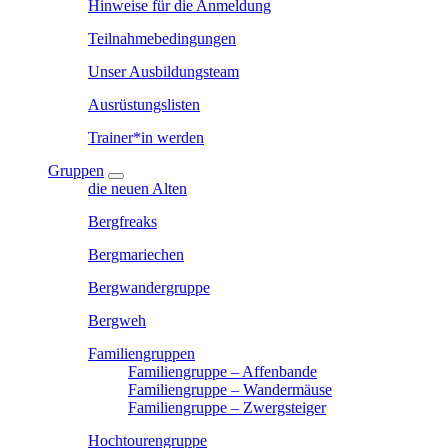
Hinweise für die Anmeldung
Teilnahmebedingungen
Unser Ausbildungsteam
Ausrüstungslisten
Trainer*in werden
Gruppen
die neuen Alten
Bergfreaks
Bergmariechen
Bergwandergruppe
Bergweh
Familiengruppen
Familiengruppe – Affenbande
Familiengruppe – Wandermäuse
Familiengruppe – Zwergsteiger
Hochtourengruppe