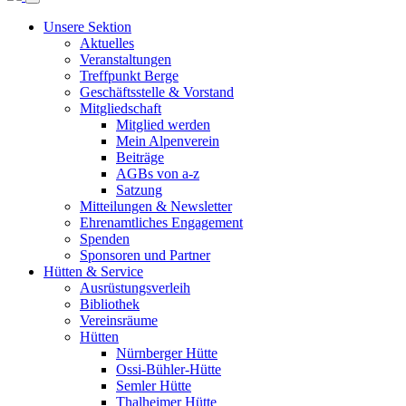
Unsere Sektion
Aktuelles
Veranstaltungen
Treffpunkt Berge
Geschäftsstelle & Vorstand
Mitgliedschaft
Mitglied werden
Mein Alpenverein
Beiträge
AGBs von a-z
Satzung
Mitteilungen & Newsletter
Ehrenamtliches Engagement
Spenden
Sponsoren und Partner
Hütten & Service
Ausrüstungsverleih
Bibliothek
Vereinsräume
Hütten
Nürnberger Hütte
Ossi-Bühler-Hütte
Semler Hütte
Thalheimer Hütte