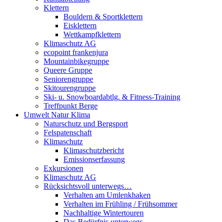
Klettern
Bouldern & Sportklettern
Eisklettern
Wettkampfklettern
Klimaschutz AG
ecopoint frankenjura
Mountainbikegruppe
Queere Gruppe
Seniorengruppe
Skitourengruppe
Ski- u. Snowboardabtlg. & Fitness-Training
Treffpunkt Berge
Umwelt Natur Klima
Naturschutz und Bergsport
Felspatenschaft
Klimaschutz
Klimaschutzbericht
Emissionserfassung
Exkursionen
Klimaschutz AG
Rücksichtsvoll unterwegs…
Verhalten am Umlenkhaken
Verhalten im Frühling / Frühsommer
Nachhaltige Wintertouren
Das Bedürfnis unterwegs