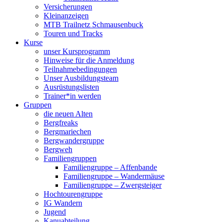
Versicherungen
Kleinanzeigen
MTB Trailnetz Schmausenbuck
Touren und Tracks
Kurse
unser Kursprogramm
Hinweise für die Anmeldung
Teilnahmebedingungen
Unser Ausbildungsteam
Ausrüstungslisten
Trainer*in werden
Gruppen
die neuen Alten
Bergfreaks
Bergmariechen
Bergwandergruppe
Bergweh
Familiengruppen
Familiengruppe – Affenbande
Familiengruppe – Wandermäuse
Familiengruppe – Zwergsteiger
Hochtourengruppe
IG Wandern
Jugend
Kanuabteilung