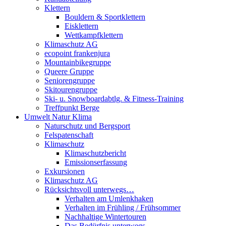
Klettern
Bouldern & Sportklettern
Eisklettern
Wettkampfklettern
Klimaschutz AG
ecopoint frankenjura
Mountainbikegruppe
Queere Gruppe
Seniorengruppe
Skitourengruppe
Ski- u. Snowboardabtlg. & Fitness-Training
Treffpunkt Berge
Umwelt Natur Klima
Naturschutz und Bergsport
Felspatenschaft
Klimaschutz
Klimaschutzbericht
Emissionserfassung
Exkursionen
Klimaschutz AG
Rücksichtsvoll unterwegs…
Verhalten am Umlenkhaken
Verhalten im Frühling / Frühsommer
Nachhaltige Wintertouren
Das Bedürfnis unterwegs