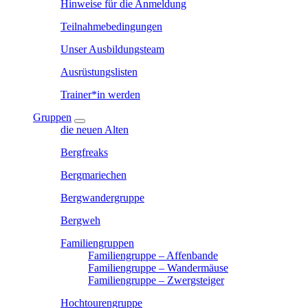
Hinweise für die Anmeldung
Teilnahmebedingungen
Unser Ausbildungsteam
Ausrüstungslisten
Trainer*in werden
Gruppen
die neuen Alten
Bergfreaks
Bergmariechen
Bergwandergruppe
Bergweh
Familiengruppen
Familiengruppe – Affenbande
Familiengruppe – Wandermäuse
Familiengruppe – Zwergsteiger
Hochtourengruppe