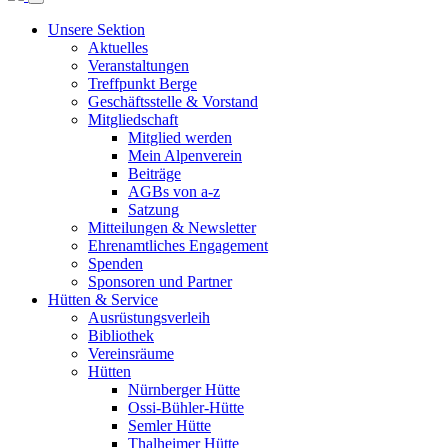
Unsere Sektion
Aktuelles
Veranstaltungen
Treffpunkt Berge
Geschäftsstelle & Vorstand
Mitgliedschaft
Mitglied werden
Mein Alpenverein
Beiträge
AGBs von a-z
Satzung
Mitteilungen & Newsletter
Ehrenamtliches Engagement
Spenden
Sponsoren und Partner
Hütten & Service
Ausrüstungsverleih
Bibliothek
Vereinsräume
Hütten
Nürnberger Hütte
Ossi-Bühler-Hütte
Semler Hütte
Thalheimer Hütte