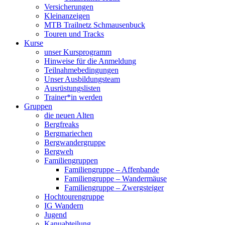
Versicherungen
Kleinanzeigen
MTB Trailnetz Schmausenbuck
Touren und Tracks
Kurse
unser Kursprogramm
Hinweise für die Anmeldung
Teilnahmebedingungen
Unser Ausbildungsteam
Ausrüstungslisten
Trainer*in werden
Gruppen
die neuen Alten
Bergfreaks
Bergmariechen
Bergwandergruppe
Bergweh
Familiengruppen
Familiengruppe – Affenbande
Familiengruppe – Wandermäuse
Familiengruppe – Zwergsteiger
Hochtourengruppe
IG Wandern
Jugend
Kanuabteilung