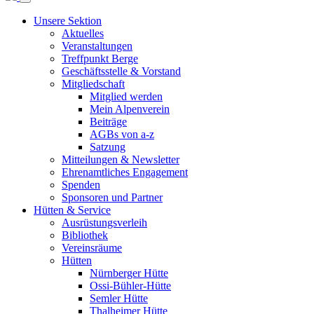
Unsere Sektion
Aktuelles
Veranstaltungen
Treffpunkt Berge
Geschäftsstelle & Vorstand
Mitgliedschaft
Mitglied werden
Mein Alpenverein
Beiträge
AGBs von a-z
Satzung
Mitteilungen & Newsletter
Ehrenamtliches Engagement
Spenden
Sponsoren und Partner
Hütten & Service
Ausrüstungsverleih
Bibliothek
Vereinsräume
Hütten
Nürnberger Hütte
Ossi-Bühler-Hütte
Semler Hütte
Thalheimer Hütte