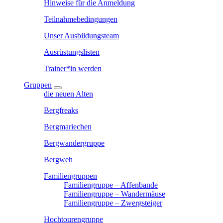
Hinweise für die Anmeldung
Teilnahmebedingungen
Unser Ausbildungsteam
Ausrüstungslisten
Trainer*in werden
Gruppen
die neuen Alten
Bergfreaks
Bergmariechen
Bergwandergruppe
Bergweh
Familiengruppen
Familiengruppe – Affenbande
Familiengruppe – Wandermäuse
Familiengruppe – Zwergsteiger
Hochtourengruppe