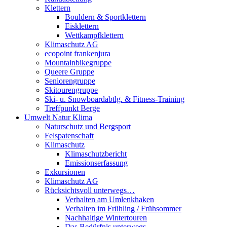
Klettern
Bouldern & Sportklettern
Eisklettern
Wettkampfklettern
Klimaschutz AG
ecopoint frankenjura
Mountainbikegruppe
Queere Gruppe
Seniorengruppe
Skitourengruppe
Ski- u. Snowboardabtlg. & Fitness-Training
Treffpunkt Berge
Umwelt Natur Klima
Naturschutz und Bergsport
Felspatenschaft
Klimaschutz
Klimaschutzbericht
Emissionserfassung
Exkursionen
Klimaschutz AG
Rücksichtsvoll unterwegs…
Verhalten am Umlenkhaken
Verhalten im Frühling / Frühsommer
Nachhaltige Wintertouren
Das Bedürfnis unterwegs