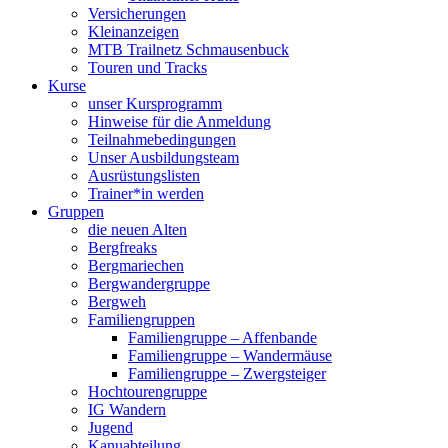
Versicherungen
Kleinanzeigen
MTB Trailnetz Schmausenbuck
Touren und Tracks
Kurse
unser Kursprogramm
Hinweise für die Anmeldung
Teilnahmebedingungen
Unser Ausbildungsteam
Ausrüstungslisten
Trainer*in werden
Gruppen
die neuen Alten
Bergfreaks
Bergmariechen
Bergwandergruppe
Bergweh
Familiengruppen
Familiengruppe – Affenbande
Familiengruppe – Wandermäuse
Familiengruppe – Zwergsteiger
Hochtourengruppe
IG Wandern
Jugend
Kanuabteilung