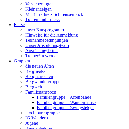
Versicherungen
Kleinanzeigen
MTB Trailnetz Schmausenbuck
Touren und Tracks
Kurse
unser Kursprogramm
Hinweise für die Anmeldung
Teilnahmebedingungen
Unser Ausbildungsteam
Ausrüstungslisten
Trainer*in werden
Gruppen
die neuen Alten
Bergfreaks
Bergmariechen
Bergwandergruppe
Bergweh
Familiengruppen
Familiengruppe – Affenbande
Familiengruppe – Wandermäuse
Familiengruppe – Zwergsteiger
Hochtourengruppe
IG Wandern
Jugend
Kanuabteilung