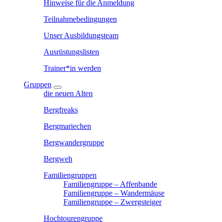
Hinweise für die Anmeldung
Teilnahmebedingungen
Unser Ausbildungsteam
Ausrüstungslisten
Trainer*in werden
Gruppen
die neuen Alten
Bergfreaks
Bergmariechen
Bergwandergruppe
Bergweh
Familiengruppen
Familiengruppe – Affenbande
Familiengruppe – Wandermäuse
Familiengruppe – Zwergsteiger
Hochtourengruppe