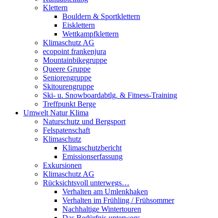
Klettern
Bouldern & Sportklettern
Eisklettern
Wettkampfklettern
Klimaschutz AG
ecopoint frankenjura
Mountainbikegruppe
Queere Gruppe
Seniorengruppe
Skitourengruppe
Ski- u. Snowboardabtlg. & Fitness-Training
Treffpunkt Berge
Umwelt Natur Klima
Naturschutz und Bergsport
Felspatenschaft
Klimaschutz
Klimaschutzbericht
Emissionserfassung
Exkursionen
Klimaschutz AG
Rücksichtsvoll unterwegs…
Verhalten am Umlenkhaken
Verhalten im Frühling / Frühsommer
Nachhaltige Wintertouren
Das Bedürfnis unterwegs