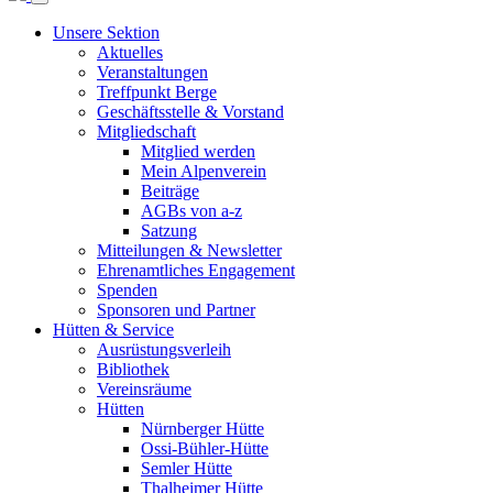
Unsere Sektion
Aktuelles
Veranstaltungen
Treffpunkt Berge
Geschäftsstelle & Vorstand
Mitgliedschaft
Mitglied werden
Mein Alpenverein
Beiträge
AGBs von a-z
Satzung
Mitteilungen & Newsletter
Ehrenamtliches Engagement
Spenden
Sponsoren und Partner
Hütten & Service
Ausrüstungsverleih
Bibliothek
Vereinsräume
Hütten
Nürnberger Hütte
Ossi-Bühler-Hütte
Semler Hütte
Thalheimer Hütte