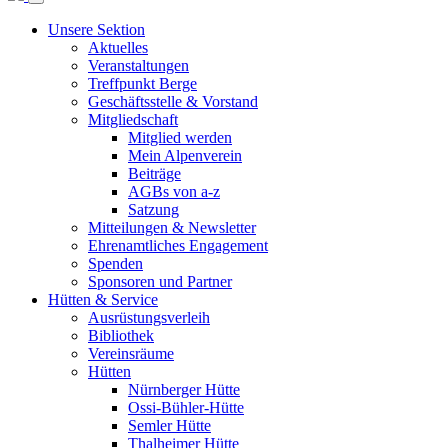
Unsere Sektion
Aktuelles
Veranstaltungen
Treffpunkt Berge
Geschäftsstelle & Vorstand
Mitgliedschaft
Mitglied werden
Mein Alpenverein
Beiträge
AGBs von a-z
Satzung
Mitteilungen & Newsletter
Ehrenamtliches Engagement
Spenden
Sponsoren und Partner
Hütten & Service
Ausrüstungsverleih
Bibliothek
Vereinsräume
Hütten
Nürnberger Hütte
Ossi-Bühler-Hütte
Semler Hütte
Thalheimer Hütte