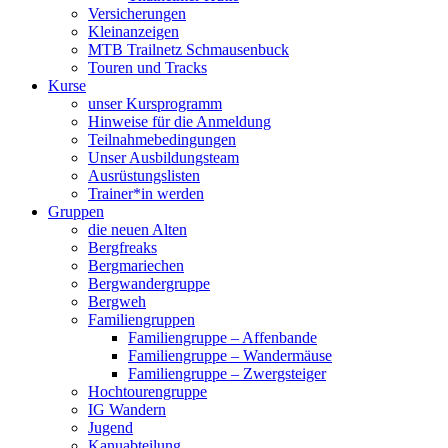
Versicherungen
Kleinanzeigen
MTB Trailnetz Schmausenbuck
Touren und Tracks
Kurse
unser Kursprogramm
Hinweise für die Anmeldung
Teilnahmebedingungen
Unser Ausbildungsteam
Ausrüstungslisten
Trainer*in werden
Gruppen
die neuen Alten
Bergfreaks
Bergmariechen
Bergwandergruppe
Bergweh
Familiengruppen
Familiengruppe – Affenbande
Familiengruppe – Wandermäuse
Familiengruppe – Zwergsteiger
Hochtourengruppe
IG Wandern
Jugend
Kanuabteilung