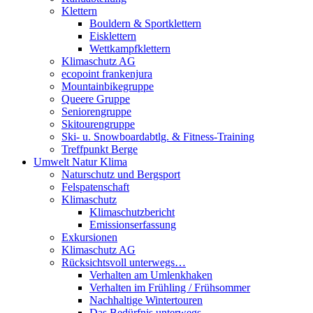
Klettern
Bouldern & Sportklettern
Eisklettern
Wettkampfklettern
Klimaschutz AG
ecopoint frankenjura
Mountainbikegruppe
Queere Gruppe
Seniorengruppe
Skitourengruppe
Ski- u. Snowboardabtlg. & Fitness-Training
Treffpunkt Berge
Umwelt Natur Klima
Naturschutz und Bergsport
Felspatenschaft
Klimaschutz
Klimaschutzbericht
Emissionserfassung
Exkursionen
Klimaschutz AG
Rücksichtsvoll unterwegs…
Verhalten am Umlenkhaken
Verhalten im Frühling / Frühsommer
Nachhaltige Wintertouren
Das Bedürfnis unterwegs