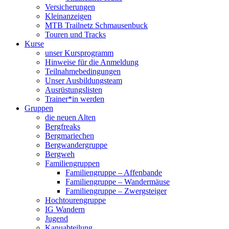
Versicherungen
Kleinanzeigen
MTB Trailnetz Schmausenbuck
Touren und Tracks
Kurse
unser Kursprogramm
Hinweise für die Anmeldung
Teilnahmebedingungen
Unser Ausbildungsteam
Ausrüstungslisten
Trainer*in werden
Gruppen
die neuen Alten
Bergfreaks
Bergmariechen
Bergwandergruppe
Bergweh
Familiengruppen
Familiengruppe – Affenbande
Familiengruppe – Wandermäuse
Familiengruppe – Zwergsteiger
Hochtourengruppe
IG Wandern
Jugend
Kanuabteilung