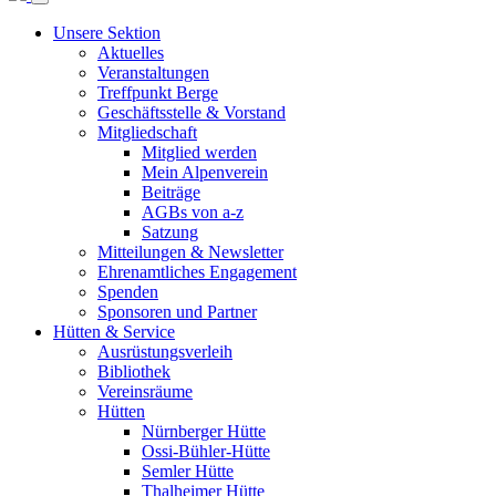
Unsere Sektion
Aktuelles
Veranstaltungen
Treffpunkt Berge
Geschäftsstelle & Vorstand
Mitgliedschaft
Mitglied werden
Mein Alpenverein
Beiträge
AGBs von a-z
Satzung
Mitteilungen & Newsletter
Ehrenamtliches Engagement
Spenden
Sponsoren und Partner
Hütten & Service
Ausrüstungsverleih
Bibliothek
Vereinsräume
Hütten
Nürnberger Hütte
Ossi-Bühler-Hütte
Semler Hütte
Thalheimer Hütte