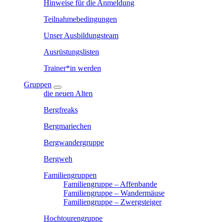
Hinweise für die Anmeldung
Teilnahmebedingungen
Unser Ausbildungsteam
Ausrüstungslisten
Trainer*in werden
Gruppen
die neuen Alten
Bergfreaks
Bergmariechen
Bergwandergruppe
Bergweh
Familiengruppen
Familiengruppe – Affenbande
Familiengruppe – Wandermäuse
Familiengruppe – Zwergsteiger
Hochtourengruppe