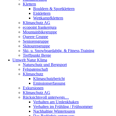
Klettern
Bouldern & Sportklettern
Eisklettern
Wettkampfklettern
Klimaschutz AG
ecopoint frankenjura
Mountainbikegruppe
Queere Gruppe
Seniorengruppe
Skitourengruppe
Ski- u. Snowboardabtlg. & Fitness-Training
Treffpunkt Berge
Umwelt Natur Klima
Naturschutz und Bergsport
Felspatenschaft
Klimaschutz
Klimaschutzbericht
Emissionserfassung
Exkursionen
Klimaschutz AG
Rücksichtsvoll unterwegs…
Verhalten am Umlenkhaken
Verhalten im Frühling / Frühsommer
Nachhaltige Wintertouren
Das Bedürfnis unterwegs