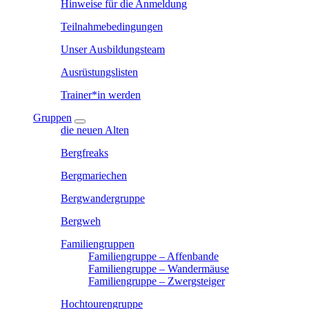
Hinweise für die Anmeldung
Teilnahmebedingungen
Unser Ausbildungsteam
Ausrüstungslisten
Trainer*in werden
Gruppen
die neuen Alten
Bergfreaks
Bergmariechen
Bergwandergruppe
Bergweh
Familiengruppen
Familiengruppe – Affenbande
Familiengruppe – Wandermäuse
Familiengruppe – Zwergsteiger
Hochtourengruppe