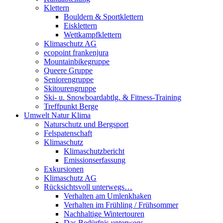
Klettern
Bouldern & Sportklettern
Eisklettern
Wettkampfklettern
Klimaschutz AG
ecopoint frankenjura
Mountainbikegruppe
Queere Gruppe
Seniorengruppe
Skitourengruppe
Ski- u. Snowboardabtlg. & Fitness-Training
Treffpunkt Berge
Umwelt Natur Klima
Naturschutz und Bergsport
Felspatenschaft
Klimaschutz
Klimaschutzbericht
Emissionserfassung
Exkursionen
Klimaschutz AG
Rücksichtsvoll unterwegs…
Verhalten am Umlenkhaken
Verhalten im Frühling / Frühsommer
Nachhaltige Wintertouren
Das Bedürfnis unterwegs