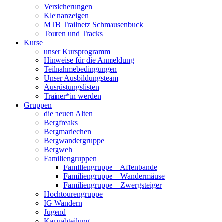
Versicherungen
Kleinanzeigen
MTB Trailnetz Schmausenbuck
Touren und Tracks
Kurse
unser Kursprogramm
Hinweise für die Anmeldung
Teilnahmebedingungen
Unser Ausbildungsteam
Ausrüstungslisten
Trainer*in werden
Gruppen
die neuen Alten
Bergfreaks
Bergmariechen
Bergwandergruppe
Bergweh
Familiengruppen
Familiengruppe – Affenbande
Familiengruppe – Wandermäuse
Familiengruppe – Zwergsteiger
Hochtourengruppe
IG Wandern
Jugend
Kanuabteilung