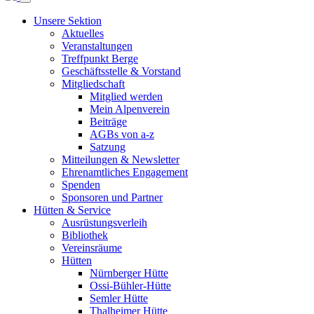
Unsere Sektion
Aktuelles
Veranstaltungen
Treffpunkt Berge
Geschäftsstelle & Vorstand
Mitgliedschaft
Mitglied werden
Mein Alpenverein
Beiträge
AGBs von a-z
Satzung
Mitteilungen & Newsletter
Ehrenamtliches Engagement
Spenden
Sponsoren und Partner
Hütten & Service
Ausrüstungsverleih
Bibliothek
Vereinsräume
Hütten
Nürnberger Hütte
Ossi-Bühler-Hütte
Semler Hütte
Thalheimer Hütte