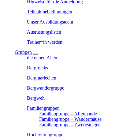
Hinweise für die Anmeldung
Teilnahmebedingungen
Unser Ausbildungsteam
Ausrüstungslisten
Trainer*in werden
Gruppen
die neuen Alten
Bergfreaks
Bergmariechen
Bergwandergruppe
Bergweh
Familiengruppen
Familiengruppe – Affenbande
Familiengruppe – Wandermäuse
Familiengruppe – Zwergsteiger
Hochtourengruppe