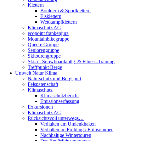
Klettern
Bouldern & Sportklettern
Eisklettern
Wettkampfklettern
Klimaschutz AG
ecopoint frankenjura
Mountainbikegruppe
Queere Gruppe
Seniorengruppe
Skitourengruppe
Ski- u. Snowboardabtlg. & Fitness-Training
Treffpunkt Berge
Umwelt Natur Klima
Naturschutz und Bergsport
Felspatenschaft
Klimaschutz
Klimaschutzbericht
Emissionserfassung
Exkursionen
Klimaschutz AG
Rücksichtsvoll unterwegs…
Verhalten am Umlenkhaken
Verhalten im Frühling / Frühsommer
Nachhaltige Wintertouren
Das Bedürfnis unterwegs