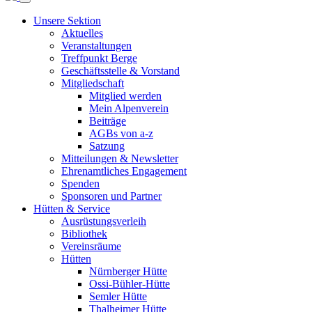
Unsere Sektion
Aktuelles
Veranstaltungen
Treffpunkt Berge
Geschäftsstelle & Vorstand
Mitgliedschaft
Mitglied werden
Mein Alpenverein
Beiträge
AGBs von a-z
Satzung
Mitteilungen & Newsletter
Ehrenamtliches Engagement
Spenden
Sponsoren und Partner
Hütten & Service
Ausrüstungsverleih
Bibliothek
Vereinsräume
Hütten
Nürnberger Hütte
Ossi-Bühler-Hütte
Semler Hütte
Thalheimer Hütte