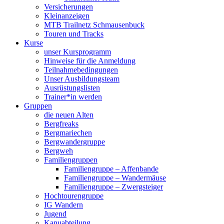
Versicherungen
Kleinanzeigen
MTB Trailnetz Schmausenbuck
Touren und Tracks
Kurse
unser Kursprogramm
Hinweise für die Anmeldung
Teilnahmebedingungen
Unser Ausbildungsteam
Ausrüstungslisten
Trainer*in werden
Gruppen
die neuen Alten
Bergfreaks
Bergmariechen
Bergwandergruppe
Bergweh
Familiengruppen
Familiengruppe – Affenbande
Familiengruppe – Wandermäuse
Familiengruppe – Zwergsteiger
Hochtourengruppe
IG Wandern
Jugend
Kanuabteilung