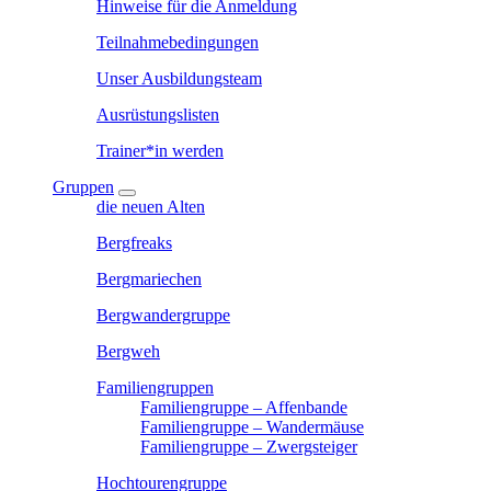
Hinweise für die Anmeldung
Teilnahmebedingungen
Unser Ausbildungsteam
Ausrüstungslisten
Trainer*in werden
Gruppen
die neuen Alten
Bergfreaks
Bergmariechen
Bergwandergruppe
Bergweh
Familiengruppen
Familiengruppe – Affenbande
Familiengruppe – Wandermäuse
Familiengruppe – Zwergsteiger
Hochtourengruppe