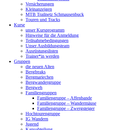
Versicherungen
Kleinanzeigen
MTB Trailnetz Schmausenbuck
Touren und Tracks
Kurse
unser Kursprogramm
Hinweise für die Anmeldung
Teilnahmebedingungen
Unser Ausbildungsteam
Ausrüstungslisten
Trainer*in werden
Gruppen
die neuen Alten
Bergfreaks
Bergmariechen
Bergwandergruppe
Bergweh
Familiengruppen
Familiengruppe – Affenbande
Familiengruppe – Wandermäuse
Familiengruppe – Zwergsteiger
Hochtourengruppe
IG Wandern
Jugend
Kanuabteilung