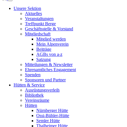
Unsere Sektion
Aktuelles
Veranstaltungen
Treffpunkt Berge
Geschäftsstelle & Vorstand
Mitgliedschaft
Mitglied werden
Mein Alpenverein
Beiträge
AGBs von a-z
Satzung
Mitteilungen & Newsletter
Ehrenamtliches Engagement
Spenden
Sponsoren und Partner
Hütten & Service
Ausrüstungsverleih
Bibliothek
Vereinsräume
Hütten
Nürnberger Hütte
Ossi-Bühler-Hütte
Semler Hütte
Thalheimer Hütte