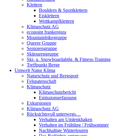
Klettern
Bouldern & Sportklettern
Eisklettern
Wettkampfklettern
Klimaschutz AG
ecopoint frankenjura
Mountainbikegruppe
Queere Gruppe
Seniorengruppe
Skitourengruppe
Ski- u. Snowboardabtlg. & Fitness-Training
Treffpunkt Berge
Umwelt Natur Klima
Naturschutz und Bergsport
Felspatenschaft
Klimaschutz
Klimaschutzbericht
Emissionserfassung
Exkursionen
Klimaschutz AG
Rücksichtsvoll unterwegs…
Verhalten am Umlenkhaken
Verhalten im Frühling / Frühsommer
Nachhaltige Wintertouren
Das Bedürfnis unterwegs