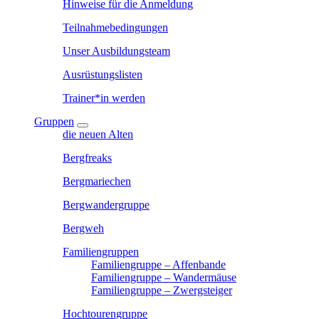
Hinweise für die Anmeldung
Teilnahmebedingungen
Unser Ausbildungsteam
Ausrüstungslisten
Trainer*in werden
Gruppen
die neuen Alten
Bergfreaks
Bergmariechen
Bergwandergruppe
Bergweh
Familiengruppen
Familiengruppe – Affenbande
Familiengruppe – Wandermäuse
Familiengruppe – Zwergsteiger
Hochtourengruppe