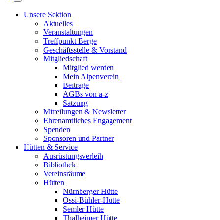
Unsere Sektion
Aktuelles
Veranstaltungen
Treffpunkt Berge
Geschäftsstelle & Vorstand
Mitgliedschaft
Mitglied werden
Mein Alpenverein
Beiträge
AGBs von a-z
Satzung
Mitteilungen & Newsletter
Ehrenamtliches Engagement
Spenden
Sponsoren und Partner
Hütten & Service
Ausrüstungsverleih
Bibliothek
Vereinsräume
Hütten
Nürnberger Hütte
Ossi-Bühler-Hütte
Semler Hütte
Thalheimer Hütte