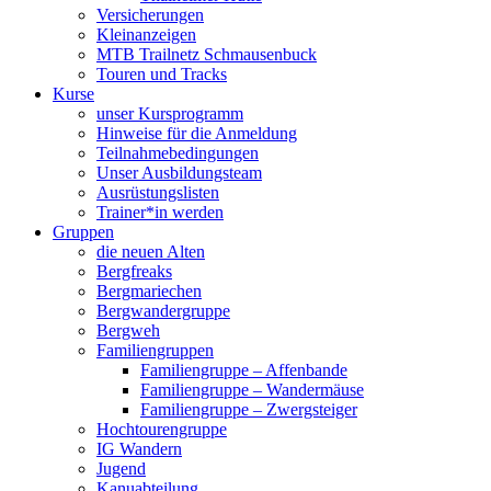
Versicherungen
Kleinanzeigen
MTB Trailnetz Schmausenbuck
Touren und Tracks
Kurse
unser Kursprogramm
Hinweise für die Anmeldung
Teilnahmebedingungen
Unser Ausbildungsteam
Ausrüstungslisten
Trainer*in werden
Gruppen
die neuen Alten
Bergfreaks
Bergmariechen
Bergwandergruppe
Bergweh
Familiengruppen
Familiengruppe – Affenbande
Familiengruppe – Wandermäuse
Familiengruppe – Zwergsteiger
Hochtourengruppe
IG Wandern
Jugend
Kanuabteilung