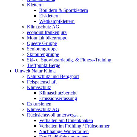
Klettern
Bouldern & Sportklettern
Eisklettern
Wettkampfklettern
Klimaschutz AG
ecopoint frankenjura
Mountainbikegruppe
Queere Gruppe
Seniorengruppe
Skitourengruppe
Ski- u. Snowboardabtlg. & Fitness-Training
Treffpunkt Berge
Umwelt Natur Klima
Naturschutz und Bergsport
Felspatenschaft
Klimaschutz
Klimaschutzbericht
Emissionserfassung
Exkursionen
Klimaschutz AG
Rücksichtsvoll unterwegs…
Verhalten am Umlenkhaken
Verhalten im Frühling / Frühsommer
Nachhaltige Wintertouren
Das Bedürfnis unterwegs