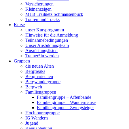
Versicherungen
Kleinanzeigen
MTB Trailnetz Schmausenbuck
Touren und Tracks
Kurse
unser Kursprogramm
Hinweise für die Anmeldung
Teilnahmebedingungen
Unser Ausbildungsteam
Ausrüstungslisten
Trainer*in werden
Gruppen
die neuen Alten
Bergfreaks
Bergmariechen
Bergwandergruppe
Bergweh
Familiengruppen
Familiengruppe – Affenbande
Familiengruppe – Wandermäuse
Familiengruppe – Zwergsteiger
Hochtourengruppe
IG Wandern
Jugend
Kanuabteilung