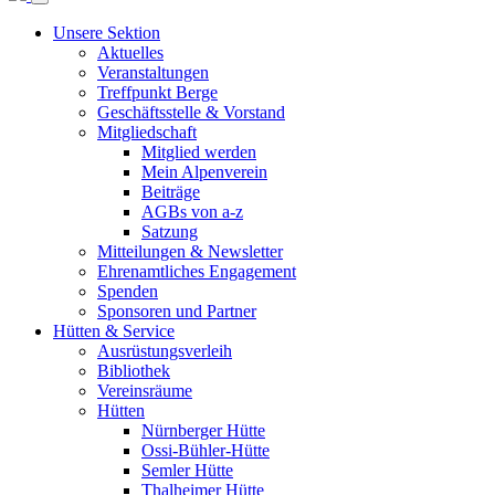
Unsere Sektion
Aktuelles
Veranstaltungen
Treffpunkt Berge
Geschäftsstelle & Vorstand
Mitgliedschaft
Mitglied werden
Mein Alpenverein
Beiträge
AGBs von a-z
Satzung
Mitteilungen & Newsletter
Ehrenamtliches Engagement
Spenden
Sponsoren und Partner
Hütten & Service
Ausrüstungsverleih
Bibliothek
Vereinsräume
Hütten
Nürnberger Hütte
Ossi-Bühler-Hütte
Semler Hütte
Thalheimer Hütte