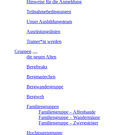
Hinweise für die Anmeldung
Teilnahmebedingungen
Unser Ausbildungsteam
Ausrüstungslisten
Trainer*in werden
Gruppen
die neuen Alten
Bergfreaks
Bergmariechen
Bergwandergruppe
Bergweh
Familiengruppen
Familiengruppe – Affenbande
Familiengruppe – Wandermäuse
Familiengruppe – Zwergsteiger
Hochtourengruppe