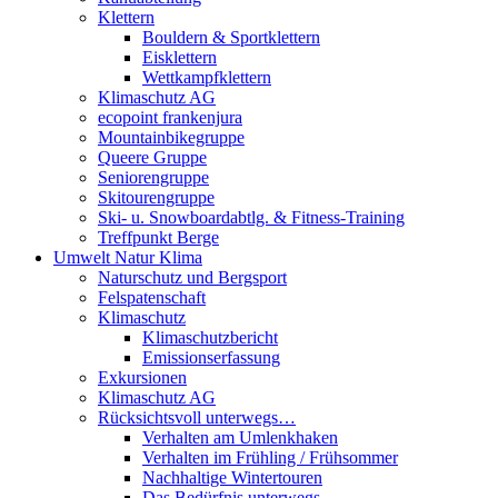
Klettern
Bouldern & Sportklettern
Eisklettern
Wettkampfklettern
Klimaschutz AG
ecopoint frankenjura
Mountainbikegruppe
Queere Gruppe
Seniorengruppe
Skitourengruppe
Ski- u. Snowboardabtlg. & Fitness-Training
Treffpunkt Berge
Umwelt Natur Klima
Naturschutz und Bergsport
Felspatenschaft
Klimaschutz
Klimaschutzbericht
Emissionserfassung
Exkursionen
Klimaschutz AG
Rücksichtsvoll unterwegs…
Verhalten am Umlenkhaken
Verhalten im Frühling / Frühsommer
Nachhaltige Wintertouren
Das Bedürfnis unterwegs