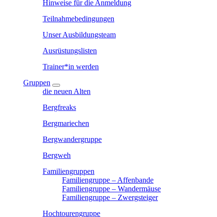
Hinweise für die Anmeldung
Teilnahmebedingungen
Unser Ausbildungsteam
Ausrüstungslisten
Trainer*in werden
Gruppen
die neuen Alten
Bergfreaks
Bergmariechen
Bergwandergruppe
Bergweh
Familiengruppen
Familiengruppe – Affenbande
Familiengruppe – Wandermäuse
Familiengruppe – Zwergsteiger
Hochtourengruppe