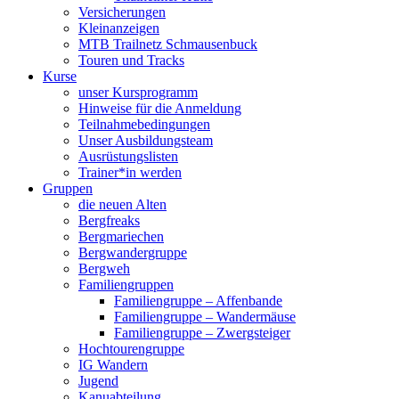
Versicherungen
Kleinanzeigen
MTB Trailnetz Schmausenbuck
Touren und Tracks
Kurse
unser Kursprogramm
Hinweise für die Anmeldung
Teilnahmebedingungen
Unser Ausbildungsteam
Ausrüstungslisten
Trainer*in werden
Gruppen
die neuen Alten
Bergfreaks
Bergmariechen
Bergwandergruppe
Bergweh
Familiengruppen
Familiengruppe – Affenbande
Familiengruppe – Wandermäuse
Familiengruppe – Zwergsteiger
Hochtourengruppe
IG Wandern
Jugend
Kanuabteilung