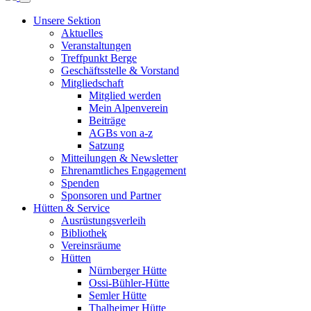
Unsere Sektion
Aktuelles
Veranstaltungen
Treffpunkt Berge
Geschäftsstelle & Vorstand
Mitgliedschaft
Mitglied werden
Mein Alpenverein
Beiträge
AGBs von a-z
Satzung
Mitteilungen & Newsletter
Ehrenamtliches Engagement
Spenden
Sponsoren und Partner
Hütten & Service
Ausrüstungsverleih
Bibliothek
Vereinsräume
Hütten
Nürnberger Hütte
Ossi-Bühler-Hütte
Semler Hütte
Thalheimer Hütte