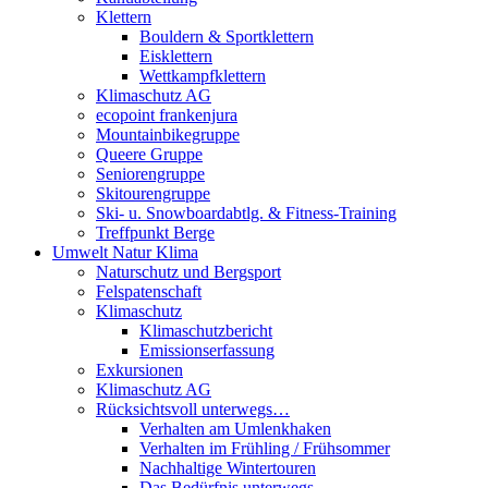
Klettern
Bouldern & Sportklettern
Eisklettern
Wettkampfklettern
Klimaschutz AG
ecopoint frankenjura
Mountainbikegruppe
Queere Gruppe
Seniorengruppe
Skitourengruppe
Ski- u. Snowboardabtlg. & Fitness-Training
Treffpunkt Berge
Umwelt Natur Klima
Naturschutz und Bergsport
Felspatenschaft
Klimaschutz
Klimaschutzbericht
Emissionserfassung
Exkursionen
Klimaschutz AG
Rücksichtsvoll unterwegs…
Verhalten am Umlenkhaken
Verhalten im Frühling / Frühsommer
Nachhaltige Wintertouren
Das Bedürfnis unterwegs