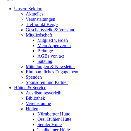
Unsere Sektion
Aktuelles
Veranstaltungen
Treffpunkt Berge
Geschäftsstelle & Vorstand
Mitgliedschaft
Mitglied werden
Mein Alpenverein
Beiträge
AGBs von a-z
Satzung
Mitteilungen & Newsletter
Ehrenamtliches Engagement
Spenden
Sponsoren und Partner
Hütten & Service
Ausrüstungsverleih
Bibliothek
Vereinsräume
Hütten
Nürnberger Hütte
Ossi-Bühler-Hütte
Semler Hütte
Thalheimer Hütte