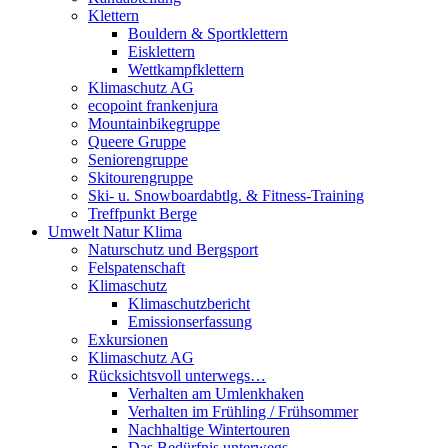
Klettern
Bouldern & Sportklettern
Eisklettern
Wettkampfklettern
Klimaschutz AG
ecopoint frankenjura
Mountainbikegruppe
Queere Gruppe
Seniorengruppe
Skitourengruppe
Ski- u. Snowboardabtlg. & Fitness-Training
Treffpunkt Berge
Umwelt Natur Klima
Naturschutz und Bergsport
Felspatenschaft
Klimaschutz
Klimaschutzbericht
Emissionserfassung
Exkursionen
Klimaschutz AG
Rücksichtsvoll unterwegs…
Verhalten am Umlenkhaken
Verhalten im Frühling / Frühsommer
Nachhaltige Wintertouren
Das Bedürfnis unterwegs