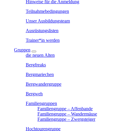
Hinweise für die Anmeldung
Teilnahmebedingungen
Unser Ausbildungsteam
Ausrüstungslisten
Trainer*in werden
Gruppen
die neuen Alten
Bergfreaks
Bergmariechen
Bergwandergruppe
Bergweh
Familiengruppen
Familiengruppe – Affenbande
Familiengruppe – Wandermäuse
Familiengruppe – Zwergsteiger
Hochtourengruppe