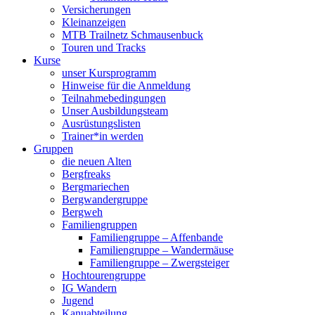
Versicherungen
Kleinanzeigen
MTB Trailnetz Schmausenbuck
Touren und Tracks
Kurse
unser Kursprogramm
Hinweise für die Anmeldung
Teilnahmebedingungen
Unser Ausbildungsteam
Ausrüstungslisten
Trainer*in werden
Gruppen
die neuen Alten
Bergfreaks
Bergmariechen
Bergwandergruppe
Bergweh
Familiengruppen
Familiengruppe – Affenbande
Familiengruppe – Wandermäuse
Familiengruppe – Zwergsteiger
Hochtourengruppe
IG Wandern
Jugend
Kanuabteilung