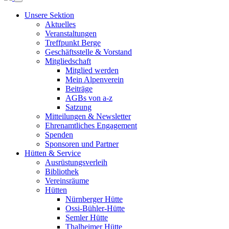
Unsere Sektion
Aktuelles
Veranstaltungen
Treffpunkt Berge
Geschäftsstelle & Vorstand
Mitgliedschaft
Mitglied werden
Mein Alpenverein
Beiträge
AGBs von a-z
Satzung
Mitteilungen & Newsletter
Ehrenamtliches Engagement
Spenden
Sponsoren und Partner
Hütten & Service
Ausrüstungsverleih
Bibliothek
Vereinsräume
Hütten
Nürnberger Hütte
Ossi-Bühler-Hütte
Semler Hütte
Thalheimer Hütte