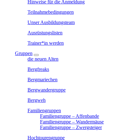
Hinweise für die Anmeldung
Teilnahmebedingungen
Unser Ausbildungsteam
Ausrüstungslisten
Trainer*in werden
Gruppen
die neuen Alten
Bergfreaks
Bergmariechen
Bergwandergruppe
Bergweh
Familiengruppen
Familiengruppe – Affenbande
Familiengruppe – Wandermäuse
Familiengruppe – Zwergsteiger
Hochtourengruppe