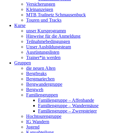
Versicherungen
Kleinanzeigen
MTB Trailnetz Schmausenbuck
Touren und Tracks
Kurse
unser Kursprogramm
Hinweise für die Anmeldung
Teilnahmebedingungen
Unser Ausbildungsteam
Ausrüstungslisten
Trainer*in werden
Gruppen
die neuen Alten
Bergfreaks
Bergmariechen
Bergwandergruppe
Bergweh
Familiengruppen
Familiengruppe – Affenbande
Familiengruppe – Wandermäuse
Familiengruppe – Zwergsteiger
Hochtourengruppe
IG Wandern
Jugend
Kanuabteilung