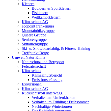
Klettern
Bouldern & Sportklettern
Eisklettern
Wettkampfklettern
Klimaschutz AG
ecopoint frankenjura
Mountainbikegruppe
Queere Gruppe
Seniorengruppe
Skitourengruppe
Ski- u. Snowboardabtlg. & Fitness-Training
Treffpunkt Berge
Umwelt Natur Klima
Naturschutz und Bergsport
Felspatenschaft
Klimaschutz
Klimaschutzbericht
Emissionserfassung
Exkursionen
Klimaschutz AG
Rücksichtsvoll unterwegs…
Verhalten am Umlenkhaken
Verhalten im Frühling / Frühsommer
Nachhaltige Wintertouren
Das Bedürfnis unterwegs