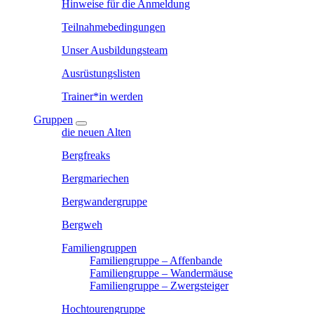
Hinweise für die Anmeldung
Teilnahmebedingungen
Unser Ausbildungsteam
Ausrüstungslisten
Trainer*in werden
Gruppen
die neuen Alten
Bergfreaks
Bergmariechen
Bergwandergruppe
Bergweh
Familiengruppen
Familiengruppe – Affenbande
Familiengruppe – Wandermäuse
Familiengruppe – Zwergsteiger
Hochtourengruppe