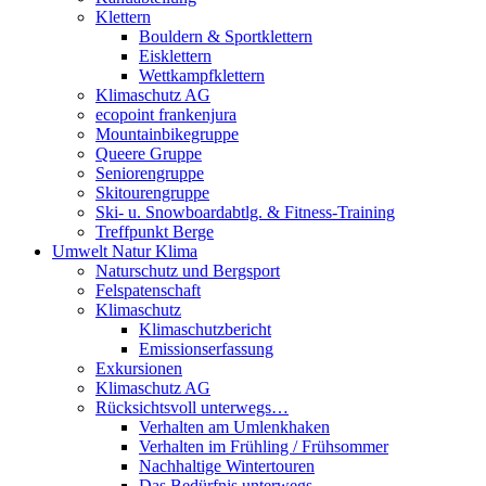
Klettern
Bouldern & Sportklettern
Eisklettern
Wettkampfklettern
Klimaschutz AG
ecopoint frankenjura
Mountainbikegruppe
Queere Gruppe
Seniorengruppe
Skitourengruppe
Ski- u. Snowboardabtlg. & Fitness-Training
Treffpunkt Berge
Umwelt Natur Klima
Naturschutz und Bergsport
Felspatenschaft
Klimaschutz
Klimaschutzbericht
Emissionserfassung
Exkursionen
Klimaschutz AG
Rücksichtsvoll unterwegs…
Verhalten am Umlenkhaken
Verhalten im Frühling / Frühsommer
Nachhaltige Wintertouren
Das Bedürfnis unterwegs