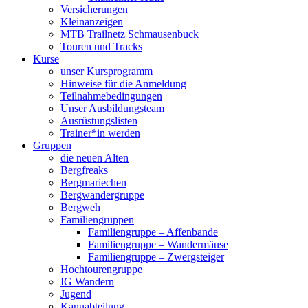
Versicherungen
Kleinanzeigen
MTB Trailnetz Schmausenbuck
Touren und Tracks
Kurse
unser Kursprogramm
Hinweise für die Anmeldung
Teilnahmebedingungen
Unser Ausbildungsteam
Ausrüstungslisten
Trainer*in werden
Gruppen
die neuen Alten
Bergfreaks
Bergmariechen
Bergwandergruppe
Bergweh
Familiengruppen
Familiengruppe – Affenbande
Familiengruppe – Wandermäuse
Familiengruppe – Zwergsteiger
Hochtourengruppe
IG Wandern
Jugend
Kanuabteilung