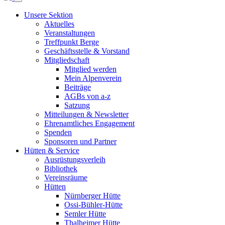
Unsere Sektion
Aktuelles
Veranstaltungen
Treffpunkt Berge
Geschäftsstelle & Vorstand
Mitgliedschaft
Mitglied werden
Mein Alpenverein
Beiträge
AGBs von a-z
Satzung
Mitteilungen & Newsletter
Ehrenamtliches Engagement
Spenden
Sponsoren und Partner
Hütten & Service
Ausrüstungsverleih
Bibliothek
Vereinsräume
Hütten
Nürnberger Hütte
Ossi-Bühler-Hütte
Semler Hütte
Thalheimer Hütte