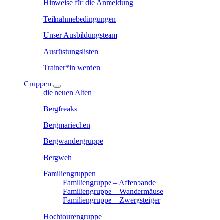
Hinweise für die Anmeldung
Teilnahmebedingungen
Unser Ausbildungsteam
Ausrüstungslisten
Trainer*in werden
Gruppen
die neuen Alten
Bergfreaks
Bergmariechen
Bergwandergruppe
Bergweh
Familiengruppen
Familiengruppe – Affenbande
Familiengruppe – Wandermäuse
Familiengruppe – Zwergsteiger
Hochtourengruppe