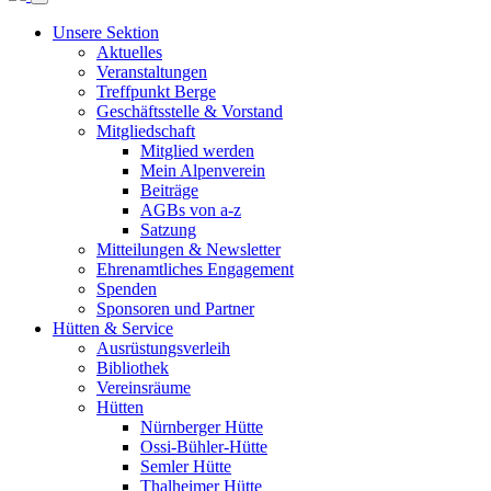
Unsere Sektion
Aktuelles
Veranstaltungen
Treffpunkt Berge
Geschäftsstelle & Vorstand
Mitgliedschaft
Mitglied werden
Mein Alpenverein
Beiträge
AGBs von a-z
Satzung
Mitteilungen & Newsletter
Ehrenamtliches Engagement
Spenden
Sponsoren und Partner
Hütten & Service
Ausrüstungsverleih
Bibliothek
Vereinsräume
Hütten
Nürnberger Hütte
Ossi-Bühler-Hütte
Semler Hütte
Thalheimer Hütte