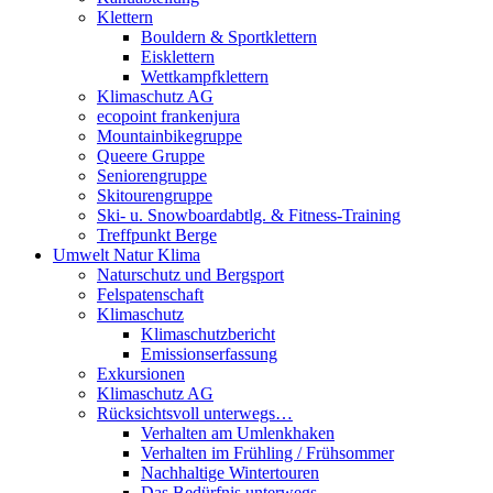
Klettern
Bouldern & Sportklettern
Eisklettern
Wettkampfklettern
Klimaschutz AG
ecopoint frankenjura
Mountainbikegruppe
Queere Gruppe
Seniorengruppe
Skitourengruppe
Ski- u. Snowboardabtlg. & Fitness-Training
Treffpunkt Berge
Umwelt Natur Klima
Naturschutz und Bergsport
Felspatenschaft
Klimaschutz
Klimaschutzbericht
Emissionserfassung
Exkursionen
Klimaschutz AG
Rücksichtsvoll unterwegs…
Verhalten am Umlenkhaken
Verhalten im Frühling / Frühsommer
Nachhaltige Wintertouren
Das Bedürfnis unterwegs