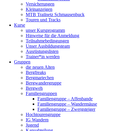
Versicherungen
Kleinanzeigen
MTB Trailnetz Schmausenbuck
Touren und Tracks
Kurse
unser Kursprogramm
Hinweise für die Anmeldung
Teilnahmebedingungen
Unser Ausbildungsteam
Ausrüstungslisten
Trainer*in werden
Gruppen
die neuen Alten
Bergfreaks
Bergmariechen
Bergwandergruppe
Bergweh
Familiengruppen
Familiengruppe – Affenbande
Familiengruppe – Wandermäuse
Familiengruppe – Zwergsteiger
Hochtourengruppe
IG Wandern
Jugend
Kanuabteilung