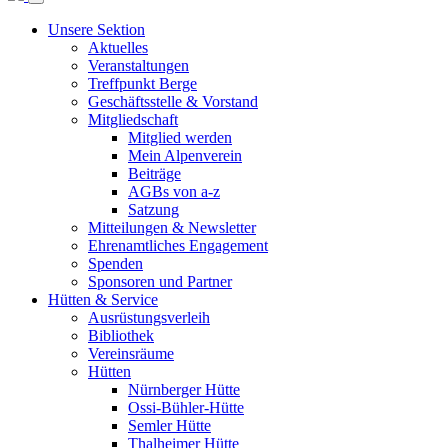
Unsere Sektion
Aktuelles
Veranstaltungen
Treffpunkt Berge
Geschäftsstelle & Vorstand
Mitgliedschaft
Mitglied werden
Mein Alpenverein
Beiträge
AGBs von a-z
Satzung
Mitteilungen & Newsletter
Ehrenamtliches Engagement
Spenden
Sponsoren und Partner
Hütten & Service
Ausrüstungsverleih
Bibliothek
Vereinsräume
Hütten
Nürnberger Hütte
Ossi-Bühler-Hütte
Semler Hütte
Thalheimer Hütte