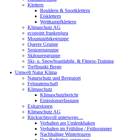
Klettern
Bouldern & Sportklettern
Eisklettern
Wettkampfklettern
Klimaschutz AG
ecopoint frankenjura
Mountainbikegruppe
Queere Gruppe
Seniorengruppe
Skitourengruppe
Ski- u. Snowboardabtlg. & Fitness-Training
Treffpunkt Berge
Umwelt Natur Klima
Naturschutz und Bergsport
Felspatenschaft
Klimaschutz
Klimaschutzbericht
Emissionserfassung
Exkursionen
Klimaschutz AG
Rücksichtsvoll unterwegs…
Verhalten am Umlenkhaken
Verhalten im Frühling / Frühsommer
Nachhaltige Wintertouren
Das Bedürfnis unterwegs