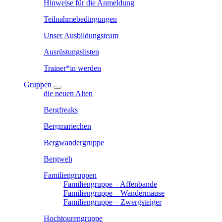
Hinweise für die Anmeldung
Teilnahmebedingungen
Unser Ausbildungsteam
Ausrüstungslisten
Trainer*in werden
Gruppen
die neuen Alten
Bergfreaks
Bergmariechen
Bergwandergruppe
Bergweh
Familiengruppen
Familiengruppe – Affenbande
Familiengruppe – Wandermäuse
Familiengruppe – Zwergsteiger
Hochtourengruppe