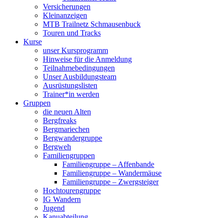
Versicherungen
Kleinanzeigen
MTB Trailnetz Schmausenbuck
Touren und Tracks
Kurse
unser Kursprogramm
Hinweise für die Anmeldung
Teilnahmebedingungen
Unser Ausbildungsteam
Ausrüstungslisten
Trainer*in werden
Gruppen
die neuen Alten
Bergfreaks
Bergmariechen
Bergwandergruppe
Bergweh
Familiengruppen
Familiengruppe – Affenbande
Familiengruppe – Wandermäuse
Familiengruppe – Zwergsteiger
Hochtourengruppe
IG Wandern
Jugend
Kanuabteilung