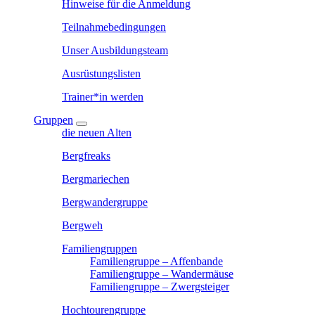
Hinweise für die Anmeldung
Teilnahmebedingungen
Unser Ausbildungsteam
Ausrüstungslisten
Trainer*in werden
Gruppen
die neuen Alten
Bergfreaks
Bergmariechen
Bergwandergruppe
Bergweh
Familiengruppen
Familiengruppe – Affenbande
Familiengruppe – Wandermäuse
Familiengruppe – Zwergsteiger
Hochtourengruppe