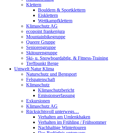
Klettern
Bouldern & Sportklettern
Eisklettern
Wettkampfklettern
Klimaschutz AG
ecopoint frankenjura
Mountainbikegruppe
Queere Gruppe
Seniorengruppe
Skitourengruppe
Ski- u. Snowboardabtlg. & Fitness-Training
Treffpunkt Berge
Umwelt Natur Klima
Naturschutz und Bergsport
Felspatenschaft
Klimaschutz
Klimaschutzbericht
Emissionserfassung
Exkursionen
Klimaschutz AG
Rücksichtsvoll unterwegs…
Verhalten am Umlenkhaken
Verhalten im Frühling / Frühsommer
Nachhaltige Wintertouren
Das Bedürfnis unterwegs