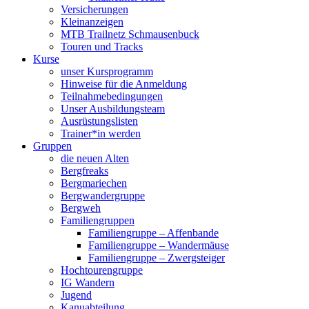
Versicherungen
Kleinanzeigen
MTB Trailnetz Schmausenbuck
Touren und Tracks
Kurse
unser Kursprogramm
Hinweise für die Anmeldung
Teilnahmebedingungen
Unser Ausbildungsteam
Ausrüstungslisten
Trainer*in werden
Gruppen
die neuen Alten
Bergfreaks
Bergmariechen
Bergwandergruppe
Bergweh
Familiengruppen
Familiengruppe – Affenbande
Familiengruppe – Wandermäuse
Familiengruppe – Zwergsteiger
Hochtourengruppe
IG Wandern
Jugend
Kanuabteilung