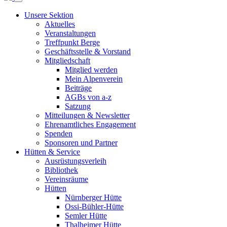
Unsere Sektion
Aktuelles
Veranstaltungen
Treffpunkt Berge
Geschäftsstelle & Vorstand
Mitgliedschaft
Mitglied werden
Mein Alpenverein
Beiträge
AGBs von a-z
Satzung
Mitteilungen & Newsletter
Ehrenamtliches Engagement
Spenden
Sponsoren und Partner
Hütten & Service
Ausrüstungsverleih
Bibliothek
Vereinsräume
Hütten
Nürnberger Hütte
Ossi-Bühler-Hütte
Semler Hütte
Thalheimer Hütte