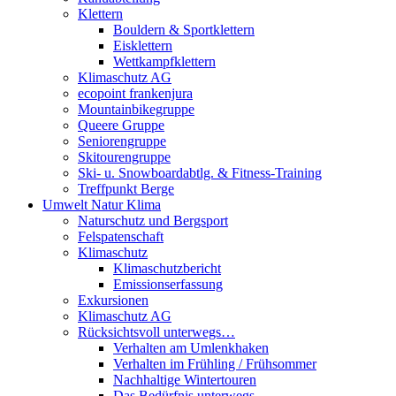
Klettern
Bouldern & Sportklettern
Eisklettern
Wettkampfklettern
Klimaschutz AG
ecopoint frankenjura
Mountainbikegruppe
Queere Gruppe
Seniorengruppe
Skitourengruppe
Ski- u. Snowboardabtlg. & Fitness-Training
Treffpunkt Berge
Umwelt Natur Klima
Naturschutz und Bergsport
Felspatenschaft
Klimaschutz
Klimaschutzbericht
Emissionserfassung
Exkursionen
Klimaschutz AG
Rücksichtsvoll unterwegs…
Verhalten am Umlenkhaken
Verhalten im Frühling / Frühsommer
Nachhaltige Wintertouren
Das Bedürfnis unterwegs