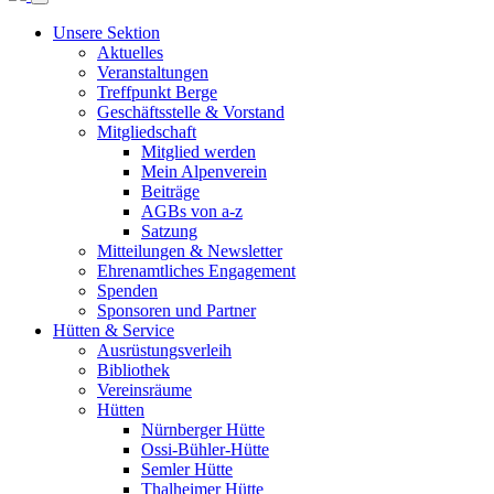
Unsere Sektion
Aktuelles
Veranstaltungen
Treffpunkt Berge
Geschäftsstelle & Vorstand
Mitgliedschaft
Mitglied werden
Mein Alpenverein
Beiträge
AGBs von a-z
Satzung
Mitteilungen & Newsletter
Ehrenamtliches Engagement
Spenden
Sponsoren und Partner
Hütten & Service
Ausrüstungsverleih
Bibliothek
Vereinsräume
Hütten
Nürnberger Hütte
Ossi-Bühler-Hütte
Semler Hütte
Thalheimer Hütte