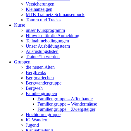
Versicherungen
Kleinanzeigen
MTB Trailnetz Schmausenbuck
Touren und Tracks
Kurse
unser Kursprogramm
Hinweise für die Anmeldung
Teilnahmebedingungen
Unser Ausbildungsteam
Ausrüstungslisten
Trainer*in werden
Gruppen
die neuen Alten
Bergfreaks
Bergmariechen
Bergwandergruppe
Bergweh
Familiengruppen
Familiengruppe – Affenbande
Familiengruppe – Wandermäuse
Familiengruppe – Zwergsteiger
Hochtourengruppe
IG Wandern
Jugend
Kanuabteilung