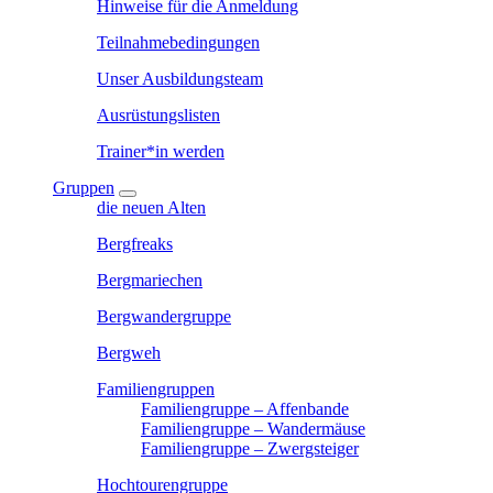
Hinweise für die Anmeldung
Teilnahmebedingungen
Unser Ausbildungsteam
Ausrüstungslisten
Trainer*in werden
Gruppen
die neuen Alten
Bergfreaks
Bergmariechen
Bergwandergruppe
Bergweh
Familiengruppen
Familiengruppe – Affenbande
Familiengruppe – Wandermäuse
Familiengruppe – Zwergsteiger
Hochtourengruppe