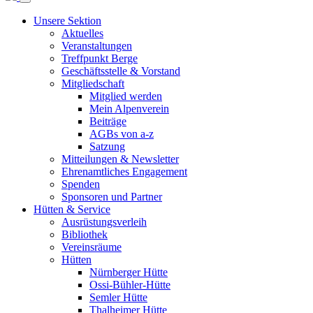
Unsere Sektion
Aktuelles
Veranstaltungen
Treffpunkt Berge
Geschäftsstelle & Vorstand
Mitgliedschaft
Mitglied werden
Mein Alpenverein
Beiträge
AGBs von a-z
Satzung
Mitteilungen & Newsletter
Ehrenamtliches Engagement
Spenden
Sponsoren und Partner
Hütten & Service
Ausrüstungsverleih
Bibliothek
Vereinsräume
Hütten
Nürnberger Hütte
Ossi-Bühler-Hütte
Semler Hütte
Thalheimer Hütte