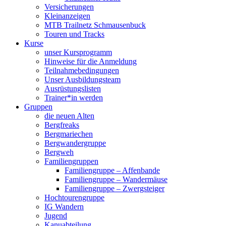
Versicherungen
Kleinanzeigen
MTB Trailnetz Schmausenbuck
Touren und Tracks
Kurse
unser Kursprogramm
Hinweise für die Anmeldung
Teilnahmebedingungen
Unser Ausbildungsteam
Ausrüstungslisten
Trainer*in werden
Gruppen
die neuen Alten
Bergfreaks
Bergmariechen
Bergwandergruppe
Bergweh
Familiengruppen
Familiengruppe – Affenbande
Familiengruppe – Wandermäuse
Familiengruppe – Zwergsteiger
Hochtourengruppe
IG Wandern
Jugend
Kanuabteilung