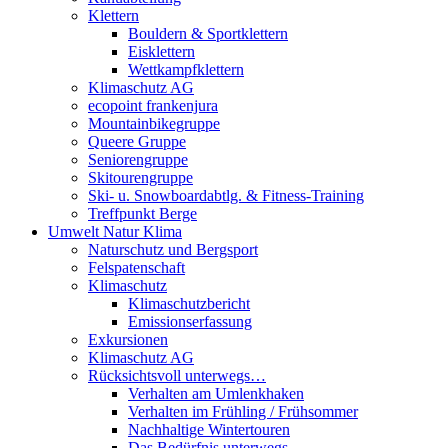
Klettern
Bouldern & Sportklettern
Eisklettern
Wettkampfklettern
Klimaschutz AG
ecopoint frankenjura
Mountainbikegruppe
Queere Gruppe
Seniorengruppe
Skitourengruppe
Ski- u. Snowboardabtlg. & Fitness-Training
Treffpunkt Berge
Umwelt Natur Klima
Naturschutz und Bergsport
Felspatenschaft
Klimaschutz
Klimaschutzbericht
Emissionserfassung
Exkursionen
Klimaschutz AG
Rücksichtsvoll unterwegs…
Verhalten am Umlenkhaken
Verhalten im Frühling / Frühsommer
Nachhaltige Wintertouren
Das Bedürfnis unterwegs