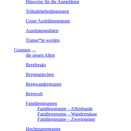
Hinweise für die Anmeldung
Teilnahmebedingungen
Unser Ausbildungsteam
Ausrüstungslisten
Trainer*in werden
Gruppen
die neuen Alten
Bergfreaks
Bergmariechen
Bergwandergruppe
Bergweh
Familiengruppen
Familiengruppe – Affenbande
Familiengruppe – Wandermäuse
Familiengruppe – Zwergsteiger
Hochtourengruppe