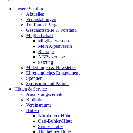
Unsere Sektion
Aktuelles
Veranstaltungen
Treffpunkt Berge
Geschäftsstelle & Vorstand
Mitgliedschaft
Mitglied werden
Mein Alpenverein
Beiträge
AGBs von a-z
Satzung
Mitteilungen & Newsletter
Ehrenamtliches Engagement
Spenden
Sponsoren und Partner
Hütten & Service
Ausrüstungsverleih
Bibliothek
Vereinsräume
Hütten
Nürnberger Hütte
Ossi-Bühler-Hütte
Semler Hütte
Thalheimer Hütte