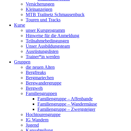
Versicherungen
Kleinanzeigen
MTB Trailnetz Schmausenbuck
Touren und Tracks
Kurse
unser Kursprogramm
Hinweise für die Anmeldung
Teilnahmebedingungen
Unser Ausbildungsteam
Ausrüstungslisten
Trainer*in werden
Gruppen
die neuen Alten
Bergfreaks
Bergmariechen
Bergwandergruppe
Bergweh
Familiengruppen
Familiengruppe – Affenbande
Familiengruppe – Wandermäuse
Familiengruppe – Zwergsteiger
Hochtourengruppe
IG Wandern
Jugend
Kanuabteilung