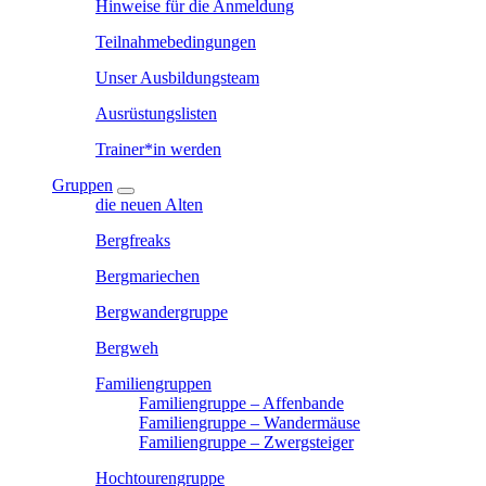
Hinweise für die Anmeldung
Teilnahmebedingungen
Unser Ausbildungsteam
Ausrüstungslisten
Trainer*in werden
Gruppen
die neuen Alten
Bergfreaks
Bergmariechen
Bergwandergruppe
Bergweh
Familiengruppen
Familiengruppe – Affenbande
Familiengruppe – Wandermäuse
Familiengruppe – Zwergsteiger
Hochtourengruppe