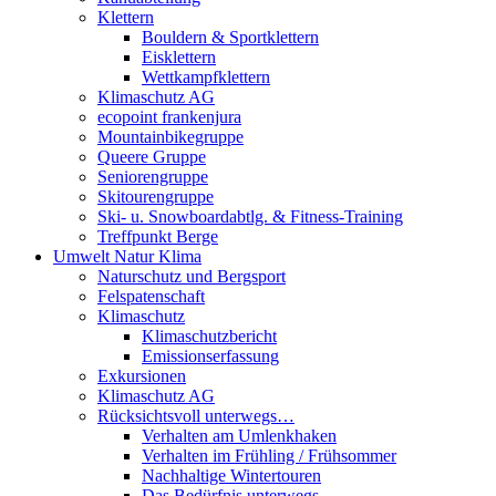
Klettern
Bouldern & Sportklettern
Eisklettern
Wettkampfklettern
Klimaschutz AG
ecopoint frankenjura
Mountainbikegruppe
Queere Gruppe
Seniorengruppe
Skitourengruppe
Ski- u. Snowboardabtlg. & Fitness-Training
Treffpunkt Berge
Umwelt Natur Klima
Naturschutz und Bergsport
Felspatenschaft
Klimaschutz
Klimaschutzbericht
Emissionserfassung
Exkursionen
Klimaschutz AG
Rücksichtsvoll unterwegs…
Verhalten am Umlenkhaken
Verhalten im Frühling / Frühsommer
Nachhaltige Wintertouren
Das Bedürfnis unterwegs