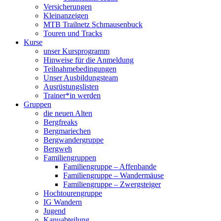
Versicherungen
Kleinanzeigen
MTB Trailnetz Schmausenbuck
Touren und Tracks
Kurse
unser Kursprogramm
Hinweise für die Anmeldung
Teilnahmebedingungen
Unser Ausbildungsteam
Ausrüstungslisten
Trainer*in werden
Gruppen
die neuen Alten
Bergfreaks
Bergmariechen
Bergwandergruppe
Bergweh
Familiengruppen
Familiengruppe – Affenbande
Familiengruppe – Wandermäuse
Familiengruppe – Zwergsteiger
Hochtourengruppe
IG Wandern
Jugend
Kanuabteilung