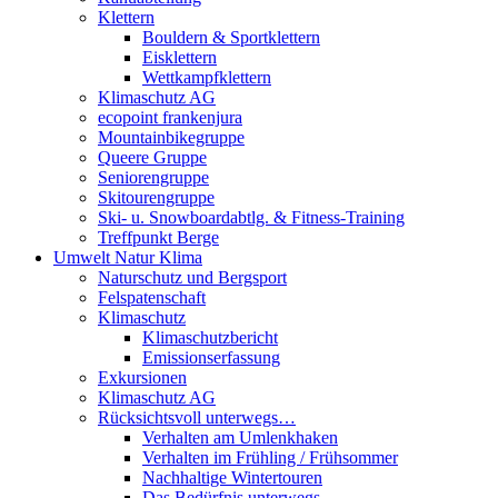
Klettern
Bouldern & Sportklettern
Eisklettern
Wettkampfklettern
Klimaschutz AG
ecopoint frankenjura
Mountainbikegruppe
Queere Gruppe
Seniorengruppe
Skitourengruppe
Ski- u. Snowboardabtlg. & Fitness-Training
Treffpunkt Berge
Umwelt Natur Klima
Naturschutz und Bergsport
Felspatenschaft
Klimaschutz
Klimaschutzbericht
Emissionserfassung
Exkursionen
Klimaschutz AG
Rücksichtsvoll unterwegs…
Verhalten am Umlenkhaken
Verhalten im Frühling / Frühsommer
Nachhaltige Wintertouren
Das Bedürfnis unterwegs