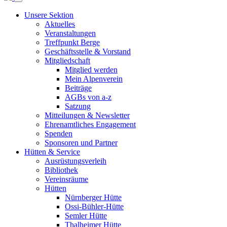
Unsere Sektion
Aktuelles
Veranstaltungen
Treffpunkt Berge
Geschäftsstelle & Vorstand
Mitgliedschaft
Mitglied werden
Mein Alpenverein
Beiträge
AGBs von a-z
Satzung
Mitteilungen & Newsletter
Ehrenamtliches Engagement
Spenden
Sponsoren und Partner
Hütten & Service
Ausrüstungsverleih
Bibliothek
Vereinsräume
Hütten
Nürnberger Hütte
Ossi-Bühler-Hütte
Semler Hütte
Thalheimer Hütte