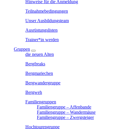
Hinweise für die Anmeldung
Teilnahmebedingungen
Unser Ausbildungsteam
Ausrüstungslisten
Trainer*in werden
Gruppen
die neuen Alten
Bergfreaks
Bergmariechen
Bergwandergruppe
Bergweh
Familiengruppen
Familiengruppe – Affenbande
Familiengruppe – Wandermäuse
Familiengruppe – Zwergsteiger
Hochtourengruppe