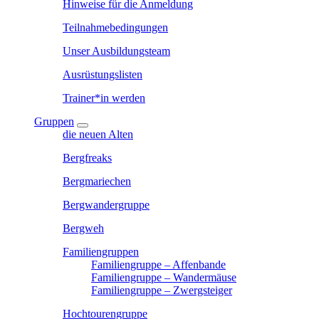
Hinweise für die Anmeldung
Teilnahmebedingungen
Unser Ausbildungsteam
Ausrüstungslisten
Trainer*in werden
Gruppen
die neuen Alten
Bergfreaks
Bergmariechen
Bergwandergruppe
Bergweh
Familiengruppen
Familiengruppe – Affenbande
Familiengruppe – Wandermäuse
Familiengruppe – Zwergsteiger
Hochtourengruppe