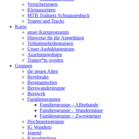
Versicherungen
Kleinanzeigen
MTB Trailnetz Schmausenbuck
Touren und Tracks
Kurse
unser Kursprogramm
Hinweise für die Anmeldung
Teilnahmebedingungen
Unser Ausbildungsteam
Ausrüstungslisten
Trainer*in werden
Gruppen
die neuen Alten
Bergfreaks
Bergmariechen
Bergwandergruppe
Bergweh
Familiengruppen
Familiengruppe – Affenbande
Familiengruppe – Wandermäuse
Familiengruppe – Zwergsteiger
Hochtourengruppe
IG Wandern
Jugend
Kanuabteilung