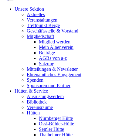
Unsere Sektion
Aktuelles
Veranstaltungen
Treffpunkt Berge
Geschäftsstelle & Vorstand
Mitgliedschaft
Mitglied werden
Mein Alpenverein
Beiträge
AGBs von a-z
Satzung
Mitteilungen & Newsletter
Ehrenamtliches Engagement
Spenden
Sponsoren und Partner
Hütten & Service
Ausrüstungsverleih
Bibliothek
Vereinsräume
Hütten
Nürnberger Hütte
Ossi-Bühler-Hütte
Semler Hütte
Thalheimer Hütte