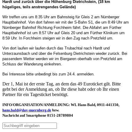
Hardt und zurück über die Höhenburg Dietrichstein, (18 km
hügeliges, teils anstrengendes Gelände)
Wir treffen uns um 8:35 Uhr am Bahnsteig für Gleis 2 am Nürnberger
Hauptbahnhof. Von dort fahren wir mit der S-Bahn S1, die um 8:49 Uhr am
Nürnberger Bahnhof Richtung Forchheim fährt. Die Abfahrt am Fürther
Hauptbahnhof ist um 8:57 Uhr auf Gleis 20 und am Fürther Klinikum um
8:59 Uhr. In Forchheim steigen wir in den Zug nach Pretzfeld um.
Von dort laufen wir laufen durch das Trubachtal nach Hardt und
Unterzaunsbach und über die Felsenburg Dietrichstein wieder zurück. Bei
passendem Wetter werden wir im Biergaren oberhalb von Pretzfeld am
Schluss der Wanderung einkehren.
Bei Interesse bitte unbedingt bis zum 24.4. anmelden.
Der 1, Mai ist der erste Tag, an dem das 49 Euroticket gilt. Bitte
gebt bei der Anmeldung an, ob Ihr diese habt oder ob Ihr einen
Partner für ein Tagesticket benötigt.
INFO/ORGANISATION/ANMELDUNG: WL Hans Bald, 0911-441350,
hans.bald@dav-nuernberg.de
bzw.
Nachricht auf Smartphone 0151-28789804