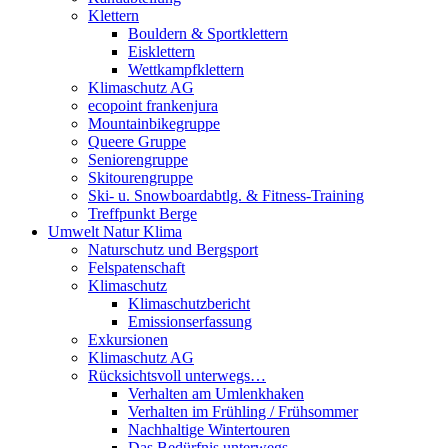
Klettern
Bouldern & Sportklettern
Eisklettern
Wettkampfklettern
Klimaschutz AG
ecopoint frankenjura
Mountainbikegruppe
Queere Gruppe
Seniorengruppe
Skitourengruppe
Ski- u. Snowboardabtlg. & Fitness-Training
Treffpunkt Berge
Umwelt Natur Klima
Naturschutz und Bergsport
Felspatenschaft
Klimaschutz
Klimaschutzbericht
Emissionserfassung
Exkursionen
Klimaschutz AG
Rücksichtsvoll unterwegs…
Verhalten am Umlenkhaken
Verhalten im Frühling / Frühsommer
Nachhaltige Wintertouren
Das Bedürfnis unterwegs