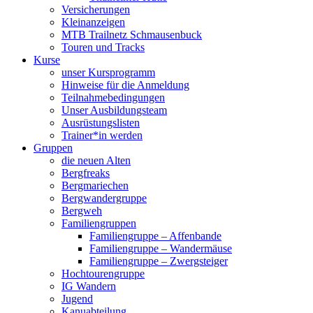
Versicherungen
Kleinanzeigen
MTB Trailnetz Schmausenbuck
Touren und Tracks
Kurse
unser Kursprogramm
Hinweise für die Anmeldung
Teilnahmebedingungen
Unser Ausbildungsteam
Ausrüstungslisten
Trainer*in werden
Gruppen
die neuen Alten
Bergfreaks
Bergmariechen
Bergwandergruppe
Bergweh
Familiengruppen
Familiengruppe – Affenbande
Familiengruppe – Wandermäuse
Familiengruppe – Zwergsteiger
Hochtourengruppe
IG Wandern
Jugend
Kanuabteilung