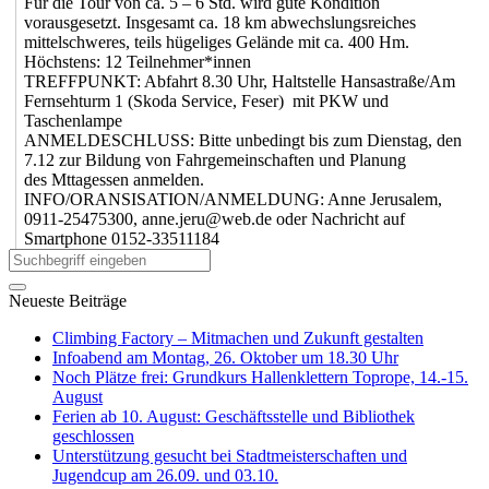
Für die Tour von ca. 5 – 6 Std. wird gute Kondition
vorausgesetzt. Insgesamt ca. 18 km abwechslungsreiches
mittelschweres, teils hügeliges Gelände mit ca. 400 Hm.
Höchstens: 12 Teilnehmer*innen
TREFFPUNKT: Abfahrt 8.30 Uhr, Haltstelle Hansastraße/Am
Fernsehturm 1 (Skoda Service, Feser) mit PKW und
Taschenlampe
ANMELDESCHLUSS: Bitte unbedingt bis zum Dienstag, den
7.12 zur Bildung von Fahrgemeinschaften und Planung
des Mttagessen anmelden.
INFO/ORANSISATION/ANMELDUNG: Anne Jerusalem,
0911-25475300,
anne.jeru@web.de
oder Nachricht auf
Smartphone 0152-33511184
Neueste Beiträge
Climbing Factory – Mitmachen und Zukunft gestalten
Infoabend am Montag, 26. Oktober um 18.30 Uhr
Noch Plätze frei: Grundkurs Hallenklettern Toprope, 14.-15.
August
Ferien ab 10. August: Geschäftsstelle und Bibliothek
geschlossen
Unterstützung gesucht bei Stadtmeisterschaften und
Jugendcup am 26.09. und 03.10.