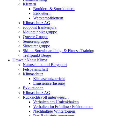
Klettern
Bouldern & Sportklettern
Eisklettern
Wettkampfklettern
Klimaschutz AG
ecopoint frankenjura
Mountainbikegruppe
Queere Gruppe
Seniorengruppe
Skitourengruppe
Ski- u. Snowboardabtlg. & Fitness-Training
Treffpunkt Berge
Umwelt Natur Klima
Naturschutz und Bergsport
Felspatenschaft
Klimaschutz
Klimaschutzbericht
Emissionserfassung
Exkursionen
Klimaschutz AG
Rücksichtsvoll unterwegs…
Verhalten am Umlenkhaken
Verhalten im Frühling / Frühsommer
Nachhaltige Wintertouren
Das Bedürfnis unterwegs