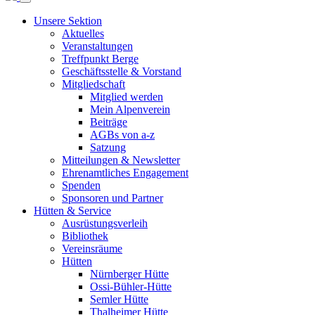
Unsere Sektion
Aktuelles
Veranstaltungen
Treffpunkt Berge
Geschäftsstelle & Vorstand
Mitgliedschaft
Mitglied werden
Mein Alpenverein
Beiträge
AGBs von a-z
Satzung
Mitteilungen & Newsletter
Ehrenamtliches Engagement
Spenden
Sponsoren und Partner
Hütten & Service
Ausrüstungsverleih
Bibliothek
Vereinsräume
Hütten
Nürnberger Hütte
Ossi-Bühler-Hütte
Semler Hütte
Thalheimer Hütte