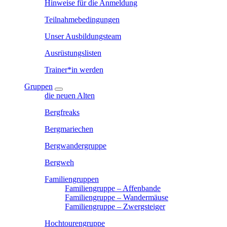
Hinweise für die Anmeldung
Teilnahmebedingungen
Unser Ausbildungsteam
Ausrüstungslisten
Trainer*in werden
Gruppen
die neuen Alten
Bergfreaks
Bergmariechen
Bergwandergruppe
Bergweh
Familiengruppen
Familiengruppe – Affenbande
Familiengruppe – Wandermäuse
Familiengruppe – Zwergsteiger
Hochtourengruppe