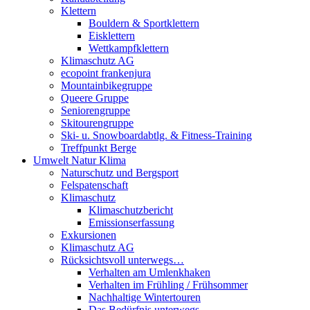
Klettern
Bouldern & Sportklettern
Eisklettern
Wettkampfklettern
Klimaschutz AG
ecopoint frankenjura
Mountainbikegruppe
Queere Gruppe
Seniorengruppe
Skitourengruppe
Ski- u. Snowboardabtlg. & Fitness-Training
Treffpunkt Berge
Umwelt Natur Klima
Naturschutz und Bergsport
Felspatenschaft
Klimaschutz
Klimaschutzbericht
Emissionserfassung
Exkursionen
Klimaschutz AG
Rücksichtsvoll unterwegs…
Verhalten am Umlenkhaken
Verhalten im Frühling / Frühsommer
Nachhaltige Wintertouren
Das Bedürfnis unterwegs