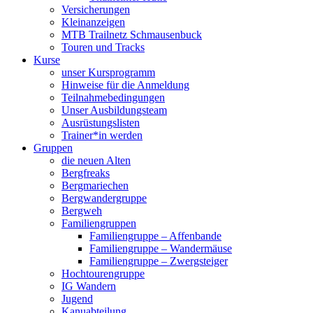
Versicherungen
Kleinanzeigen
MTB Trailnetz Schmausenbuck
Touren und Tracks
Kurse
unser Kursprogramm
Hinweise für die Anmeldung
Teilnahmebedingungen
Unser Ausbildungsteam
Ausrüstungslisten
Trainer*in werden
Gruppen
die neuen Alten
Bergfreaks
Bergmariechen
Bergwandergruppe
Bergweh
Familiengruppen
Familiengruppe – Affenbande
Familiengruppe – Wandermäuse
Familiengruppe – Zwergsteiger
Hochtourengruppe
IG Wandern
Jugend
Kanuabteilung