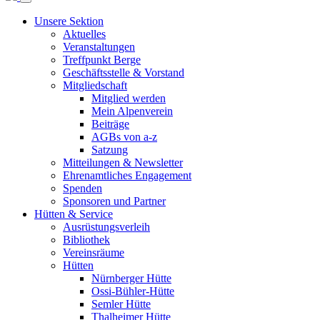
Unsere Sektion
Aktuelles
Veranstaltungen
Treffpunkt Berge
Geschäftsstelle & Vorstand
Mitgliedschaft
Mitglied werden
Mein Alpenverein
Beiträge
AGBs von a-z
Satzung
Mitteilungen & Newsletter
Ehrenamtliches Engagement
Spenden
Sponsoren und Partner
Hütten & Service
Ausrüstungsverleih
Bibliothek
Vereinsräume
Hütten
Nürnberger Hütte
Ossi-Bühler-Hütte
Semler Hütte
Thalheimer Hütte