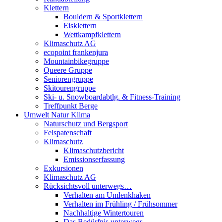
Klettern
Bouldern & Sportklettern
Eisklettern
Wettkampfklettern
Klimaschutz AG
ecopoint frankenjura
Mountainbikegruppe
Queere Gruppe
Seniorengruppe
Skitourengruppe
Ski- u. Snowboardabtlg. & Fitness-Training
Treffpunkt Berge
Umwelt Natur Klima
Naturschutz und Bergsport
Felspatenschaft
Klimaschutz
Klimaschutzbericht
Emissionserfassung
Exkursionen
Klimaschutz AG
Rücksichtsvoll unterwegs…
Verhalten am Umlenkhaken
Verhalten im Frühling / Frühsommer
Nachhaltige Wintertouren
Das Bedürfnis unterwegs