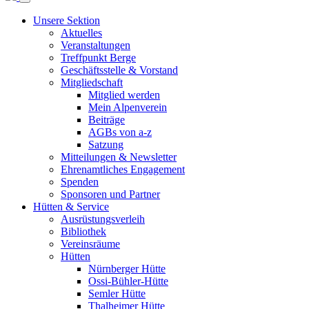
Unsere Sektion
Aktuelles
Veranstaltungen
Treffpunkt Berge
Geschäftsstelle & Vorstand
Mitgliedschaft
Mitglied werden
Mein Alpenverein
Beiträge
AGBs von a-z
Satzung
Mitteilungen & Newsletter
Ehrenamtliches Engagement
Spenden
Sponsoren und Partner
Hütten & Service
Ausrüstungsverleih
Bibliothek
Vereinsräume
Hütten
Nürnberger Hütte
Ossi-Bühler-Hütte
Semler Hütte
Thalheimer Hütte