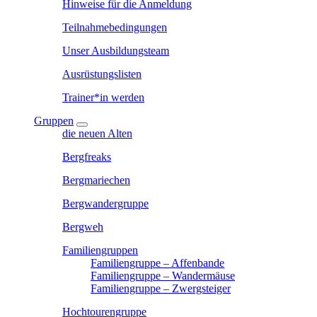
Hinweise für die Anmeldung
Teilnahmebedingungen
Unser Ausbildungsteam
Ausrüstungslisten
Trainer*in werden
Gruppen
die neuen Alten
Bergfreaks
Bergmariechen
Bergwandergruppe
Bergweh
Familiengruppen
Familiengruppe – Affenbande
Familiengruppe – Wandermäuse
Familiengruppe – Zwergsteiger
Hochtourengruppe