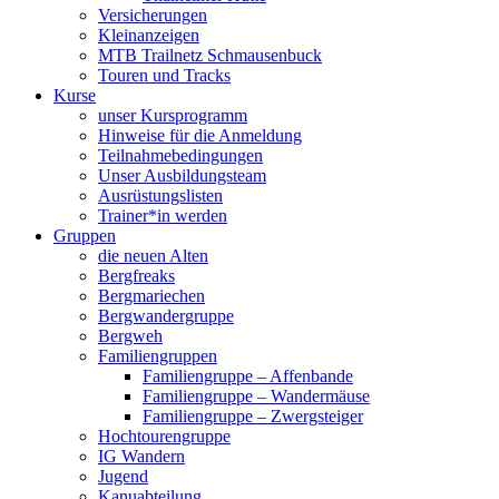
Versicherungen
Kleinanzeigen
MTB Trailnetz Schmausenbuck
Touren und Tracks
Kurse
unser Kursprogramm
Hinweise für die Anmeldung
Teilnahmebedingungen
Unser Ausbildungsteam
Ausrüstungslisten
Trainer*in werden
Gruppen
die neuen Alten
Bergfreaks
Bergmariechen
Bergwandergruppe
Bergweh
Familiengruppen
Familiengruppe – Affenbande
Familiengruppe – Wandermäuse
Familiengruppe – Zwergsteiger
Hochtourengruppe
IG Wandern
Jugend
Kanuabteilung