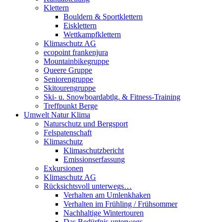
Klettern
Bouldern & Sportklettern
Eisklettern
Wettkampfklettern
Klimaschutz AG
ecopoint frankenjura
Mountainbikegruppe
Queere Gruppe
Seniorengruppe
Skitourengruppe
Ski- u. Snowboardabtlg. & Fitness-Training
Treffpunkt Berge
Umwelt Natur Klima
Naturschutz und Bergsport
Felspatenschaft
Klimaschutz
Klimaschutzbericht
Emissionserfassung
Exkursionen
Klimaschutz AG
Rücksichtsvoll unterwegs…
Verhalten am Umlenkhaken
Verhalten im Frühling / Frühsommer
Nachhaltige Wintertouren
Das Bedürfnis unterwegs