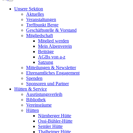
Unsere Sektion
Aktuelles
Veranstaltungen
Treffpunkt Berge
Geschäftsstelle & Vorstand
Mitgliedschaft
Mitglied werden
Mein Alpenverein
Beiträge
AGBs von a-z
Satzung
Mitteilungen & Newsletter
Ehrenamtliches Engagement
Spenden
Sponsoren und Partner
Hütten & Service
Ausrüstungsverleih
Bibliothek
Vereinsräume
Hütten
Nürnberger Hütte
Ossi-Bühler-Hütte
Semler Hütte
Thalheimer Hütte