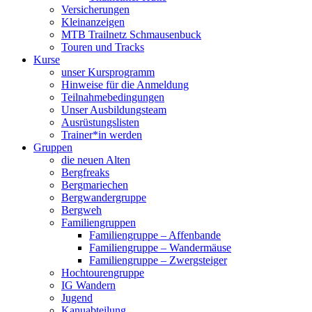
Versicherungen
Kleinanzeigen
MTB Trailnetz Schmausenbuck
Touren und Tracks
Kurse
unser Kursprogramm
Hinweise für die Anmeldung
Teilnahmebedingungen
Unser Ausbildungsteam
Ausrüstungslisten
Trainer*in werden
Gruppen
die neuen Alten
Bergfreaks
Bergmariechen
Bergwandergruppe
Bergweh
Familiengruppen
Familiengruppe – Affenbande
Familiengruppe – Wandermäuse
Familiengruppe – Zwergsteiger
Hochtourengruppe
IG Wandern
Jugend
Kanuabteilung