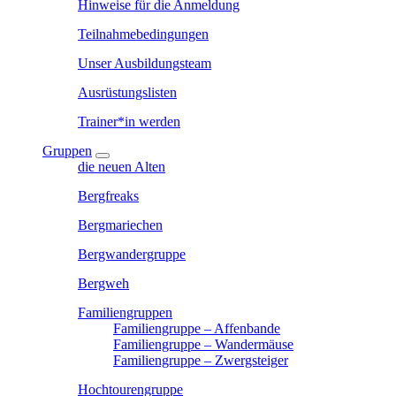
Hinweise für die Anmeldung
Teilnahmebedingungen
Unser Ausbildungsteam
Ausrüstungslisten
Trainer*in werden
Gruppen
die neuen Alten
Bergfreaks
Bergmariechen
Bergwandergruppe
Bergweh
Familiengruppen
Familiengruppe – Affenbande
Familiengruppe – Wandermäuse
Familiengruppe – Zwergsteiger
Hochtourengruppe