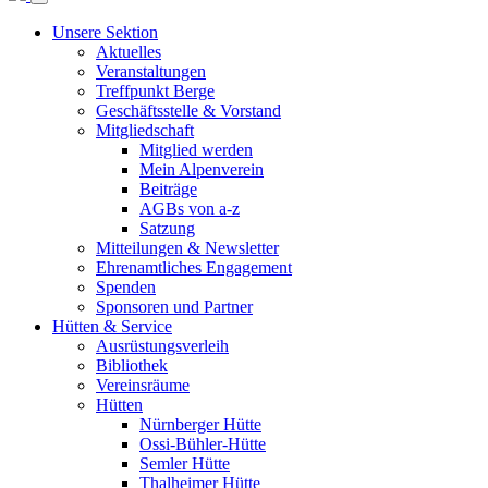
Unsere Sektion
Aktuelles
Veranstaltungen
Treffpunkt Berge
Geschäftsstelle & Vorstand
Mitgliedschaft
Mitglied werden
Mein Alpenverein
Beiträge
AGBs von a-z
Satzung
Mitteilungen & Newsletter
Ehrenamtliches Engagement
Spenden
Sponsoren und Partner
Hütten & Service
Ausrüstungsverleih
Bibliothek
Vereinsräume
Hütten
Nürnberger Hütte
Ossi-Bühler-Hütte
Semler Hütte
Thalheimer Hütte