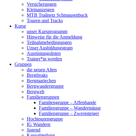
Versicherungen
Kleinanzeigen
MTB Trailnetz Schmausenbuck
Touren und Tracks
Kurse
unser Kursprogramm
Hinweise für die Anmeldung
Teilnahmebedingungen
Unser Ausbildungsteam
Ausrüstungslisten
Trainer*in werden
Gruppen
die neuen Alten
Bergfreaks
Bergmariechen
Bergwandergruppe
Bergweh
Familiengruppen
Familiengruppe – Affenbande
Familiengruppe – Wandermäuse
Familiengruppe – Zwergsteiger
Hochtourengruppe
IG Wandern
Jugend
Kanuabteilung