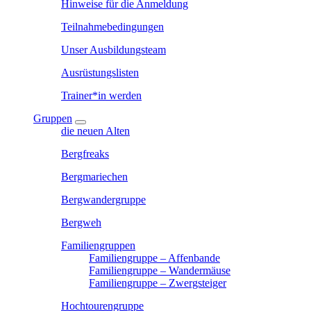
Hinweise für die Anmeldung
Teilnahmebedingungen
Unser Ausbildungsteam
Ausrüstungslisten
Trainer*in werden
Gruppen
die neuen Alten
Bergfreaks
Bergmariechen
Bergwandergruppe
Bergweh
Familiengruppen
Familiengruppe – Affenbande
Familiengruppe – Wandermäuse
Familiengruppe – Zwergsteiger
Hochtourengruppe