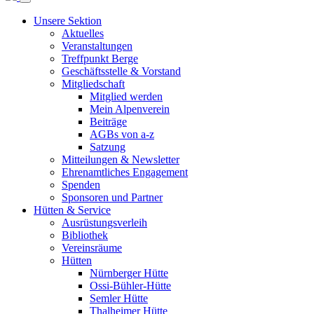
Unsere Sektion
Aktuelles
Veranstaltungen
Treffpunkt Berge
Geschäftsstelle & Vorstand
Mitgliedschaft
Mitglied werden
Mein Alpenverein
Beiträge
AGBs von a-z
Satzung
Mitteilungen & Newsletter
Ehrenamtliches Engagement
Spenden
Sponsoren und Partner
Hütten & Service
Ausrüstungsverleih
Bibliothek
Vereinsräume
Hütten
Nürnberger Hütte
Ossi-Bühler-Hütte
Semler Hütte
Thalheimer Hütte