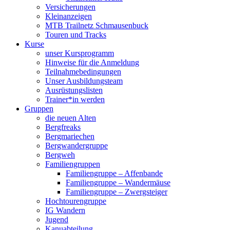
Versicherungen
Kleinanzeigen
MTB Trailnetz Schmausenbuck
Touren und Tracks
Kurse
unser Kursprogramm
Hinweise für die Anmeldung
Teilnahmebedingungen
Unser Ausbildungsteam
Ausrüstungslisten
Trainer*in werden
Gruppen
die neuen Alten
Bergfreaks
Bergmariechen
Bergwandergruppe
Bergweh
Familiengruppen
Familiengruppe – Affenbande
Familiengruppe – Wandermäuse
Familiengruppe – Zwergsteiger
Hochtourengruppe
IG Wandern
Jugend
Kanuabteilung