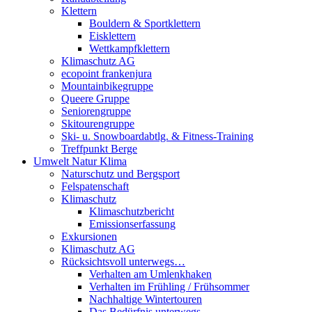
Klettern
Bouldern & Sportklettern
Eisklettern
Wettkampfklettern
Klimaschutz AG
ecopoint frankenjura
Mountainbikegruppe
Queere Gruppe
Seniorengruppe
Skitourengruppe
Ski- u. Snowboardabtlg. & Fitness-Training
Treffpunkt Berge
Umwelt Natur Klima
Naturschutz und Bergsport
Felspatenschaft
Klimaschutz
Klimaschutzbericht
Emissionserfassung
Exkursionen
Klimaschutz AG
Rücksichtsvoll unterwegs…
Verhalten am Umlenkhaken
Verhalten im Frühling / Frühsommer
Nachhaltige Wintertouren
Das Bedürfnis unterwegs