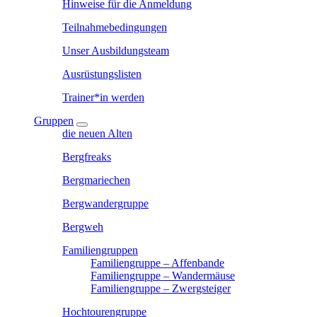
Hinweise für die Anmeldung
Teilnahmebedingungen
Unser Ausbildungsteam
Ausrüstungslisten
Trainer*in werden
Gruppen
die neuen Alten
Bergfreaks
Bergmariechen
Bergwandergruppe
Bergweh
Familiengruppen
Familiengruppe – Affenbande
Familiengruppe – Wandermäuse
Familiengruppe – Zwergsteiger
Hochtourengruppe