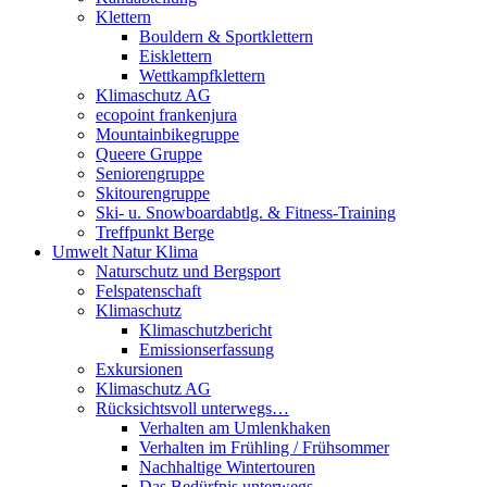
Klettern
Bouldern & Sportklettern
Eisklettern
Wettkampfklettern
Klimaschutz AG
ecopoint frankenjura
Mountainbikegruppe
Queere Gruppe
Seniorengruppe
Skitourengruppe
Ski- u. Snowboardabtlg. & Fitness-Training
Treffpunkt Berge
Umwelt Natur Klima
Naturschutz und Bergsport
Felspatenschaft
Klimaschutz
Klimaschutzbericht
Emissionserfassung
Exkursionen
Klimaschutz AG
Rücksichtsvoll unterwegs…
Verhalten am Umlenkhaken
Verhalten im Frühling / Frühsommer
Nachhaltige Wintertouren
Das Bedürfnis unterwegs