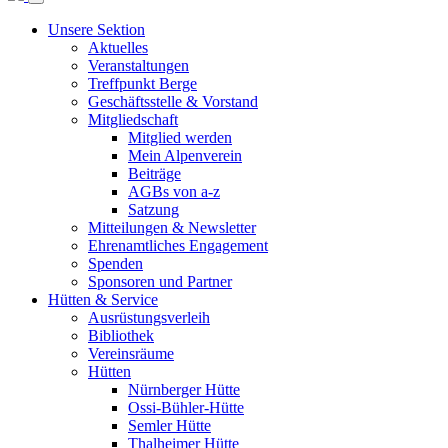
Unsere Sektion
Aktuelles
Veranstaltungen
Treffpunkt Berge
Geschäftsstelle & Vorstand
Mitgliedschaft
Mitglied werden
Mein Alpenverein
Beiträge
AGBs von a-z
Satzung
Mitteilungen & Newsletter
Ehrenamtliches Engagement
Spenden
Sponsoren und Partner
Hütten & Service
Ausrüstungsverleih
Bibliothek
Vereinsräume
Hütten
Nürnberger Hütte
Ossi-Bühler-Hütte
Semler Hütte
Thalheimer Hütte