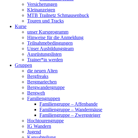
Versicherungen
Kleinanzeigen
MTB Trailnetz Schmausenbuck
Touren und Tracks
Kurse
unser Kursprogramm
Hinweise für die Anmeldung
Teilnahmebedingungen
Unser Ausbildungsteam
Ausrüstungslisten
Trainer*in werden
Gruppen
die neuen Alten
Bergfreaks
Bergmariechen
Bergwandergruppe
Bergweh
Familiengruppen
Familiengruppe – Affenbande
Familiengruppe – Wandermäuse
Familiengruppe – Zwergsteiger
Hochtourengruppe
IG Wandern
Jugend
Kanuabteilung