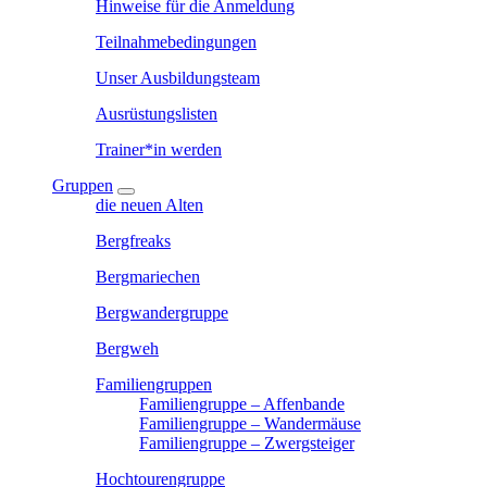
Hinweise für die Anmeldung
Teilnahmebedingungen
Unser Ausbildungsteam
Ausrüstungslisten
Trainer*in werden
Gruppen
die neuen Alten
Bergfreaks
Bergmariechen
Bergwandergruppe
Bergweh
Familiengruppen
Familiengruppe – Affenbande
Familiengruppe – Wandermäuse
Familiengruppe – Zwergsteiger
Hochtourengruppe