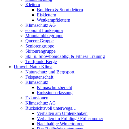
Klettern
Bouldern & Sportklettern
Eisklettern
Wettkampfklettern
Klimaschutz AG
ecopoint frankenjura
Mountainbikegruppe
Queere Gruppe
Seniorengruppe
Skitourengruppe
Ski- u. Snowboardabtlg. & Fitness-Training
Treffpunkt Berge
Umwelt Natur Klima
Naturschutz und Bergsport
Felspatenschaft
Klimaschutz
Klimaschutzbericht
Emissionserfassung
Exkursionen
Klimaschutz AG
Rücksichtsvoll unterwegs…
Verhalten am Umlenkhaken
Verhalten im Frühling / Frühsommer
Nachhaltige Wintertouren
Das Bedürfnis unterwegs