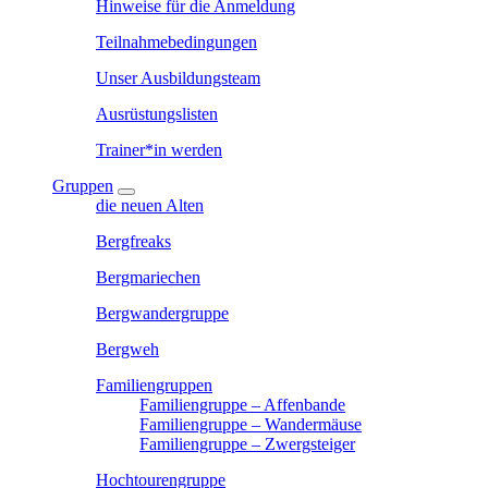
Hinweise für die Anmeldung
Teilnahmebedingungen
Unser Ausbildungsteam
Ausrüstungslisten
Trainer*in werden
Gruppen
die neuen Alten
Bergfreaks
Bergmariechen
Bergwandergruppe
Bergweh
Familiengruppen
Familiengruppe – Affenbande
Familiengruppe – Wandermäuse
Familiengruppe – Zwergsteiger
Hochtourengruppe