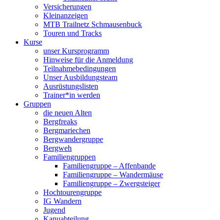
Versicherungen
Kleinanzeigen
MTB Trailnetz Schmausenbuck
Touren und Tracks
Kurse
unser Kursprogramm
Hinweise für die Anmeldung
Teilnahmebedingungen
Unser Ausbildungsteam
Ausrüstungslisten
Trainer*in werden
Gruppen
die neuen Alten
Bergfreaks
Bergmariechen
Bergwandergruppe
Bergweh
Familiengruppen
Familiengruppe – Affenbande
Familiengruppe – Wandermäuse
Familiengruppe – Zwergsteiger
Hochtourengruppe
IG Wandern
Jugend
Kanuabteilung