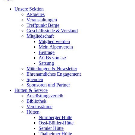
Unsere Sektion
Aktuelles
Veranstaltungen
Treffpunkt Berge
Geschäftsstelle & Vorstand
Mitgliedschaft
Mitglied werden
Mein Alpenverein
Beiträge
AGBs von a-z
Satzung
Mitteilungen & Newsletter
Ehrenamtliches Engagement
Spenden
Sponsoren und Partner
Hütten & Service
Ausrüstungsverleih
Bibliothek
Vereinsräume
Hütten
Nürnberger Hütte
Ossi-Bühler-Hütte
Semler Hütte
Thalheimer Hütte