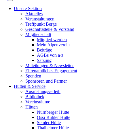
Unsere Sektion
Aktuelles
Veranstaltungen
Treffpunkt Berge
Geschäftsstelle & Vorstand
Mitgliedschaft
Mitglied werden
Mein Alpenverein
Beiträge
AGBs von a-z
Satzung
Mitteilungen & Newsletter
Ehrenamtliches Engagement
Spenden
Sponsoren und Partner
Hütten & Service
Ausrüstungsverleih
Bibliothek
Vereinsräume
Hütten
Nürnberger Hütte
Ossi-Bühler-Hütte
Semler Hütte
Thalheimer Hütte