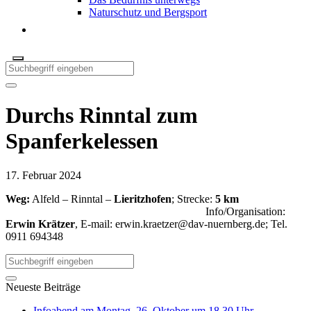
Naturschutz und Bergsport
Durchs Rinntal zum
Spanferkelessen
17. Februar 2024
Weg:
Alfeld – Rinntal –
Lieritzhofen
; Strecke:
5 km
Info/Organisation:
Erwin Krätzer
, E-mail:
erwin.kraetzer@dav-nuernberg.de
; Tel.
0911 694348
Neueste Beiträge
Infoabend am Montag, 26. Oktober um 18.30 Uhr