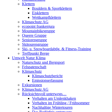
Klettern
Bouldern & Sportklettern
Eisklettern
Wettkampfklettern
Klimaschutz AG
ecopoint frankenjura
Mountainbikegruppe
Queere Gruppe
Seniorengruppe
Skitourengruppe
Ski- u. Snowboardabtlg. & Fitness-Training
Treffpunkt Berge
Umwelt Natur Klima
Naturschutz und Bergsport
Felspatenschaft
Klimaschutz
Klimaschutzbericht
Emissionserfassung
Exkursionen
Klimaschutz AG
Rücksichtsvoll unterwegs…
Verhalten am Umlenkhaken
Verhalten im Frühling / Frühsommer
Nachhaltige Wintertouren
Das Bedürfnis unterwegs