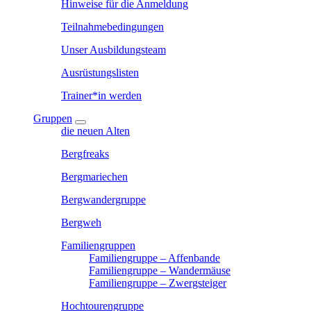
Hinweise für die Anmeldung
Teilnahmebedingungen
Unser Ausbildungsteam
Ausrüstungslisten
Trainer*in werden
Gruppen
die neuen Alten
Bergfreaks
Bergmariechen
Bergwandergruppe
Bergweh
Familiengruppen
Familiengruppe – Affenbande
Familiengruppe – Wandermäuse
Familiengruppe – Zwergsteiger
Hochtourengruppe