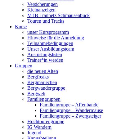
Versicherungen
Kleinanzeigen
MTB Trailnetz Schmausenbuck
Touren und Tracks
Kurse
unser Kursprogramm
Hinweise für die Anmeldung
Teilnahmebedingungen
Unser Ausbildungsteam
Ausrüstungslisten
Trainer*in werden
Gruppen
die neuen Alten
Bergfreaks
Bergmariechen
Bergwandergruppe
Bergweh
Familiengruppen
Familiengruppe – Affenbande
Familiengruppe – Wandermäuse
Familiengruppe – Zwergsteiger
Hochtourengruppe
IG Wandern
Jugend
Kanuabteilung