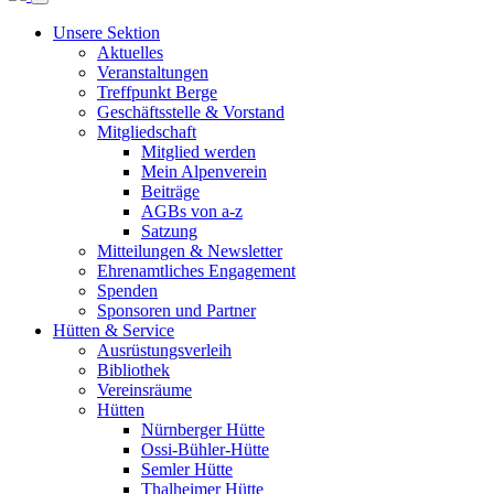
Unsere Sektion
Aktuelles
Veranstaltungen
Treffpunkt Berge
Geschäftsstelle & Vorstand
Mitgliedschaft
Mitglied werden
Mein Alpenverein
Beiträge
AGBs von a-z
Satzung
Mitteilungen & Newsletter
Ehrenamtliches Engagement
Spenden
Sponsoren und Partner
Hütten & Service
Ausrüstungsverleih
Bibliothek
Vereinsräume
Hütten
Nürnberger Hütte
Ossi-Bühler-Hütte
Semler Hütte
Thalheimer Hütte