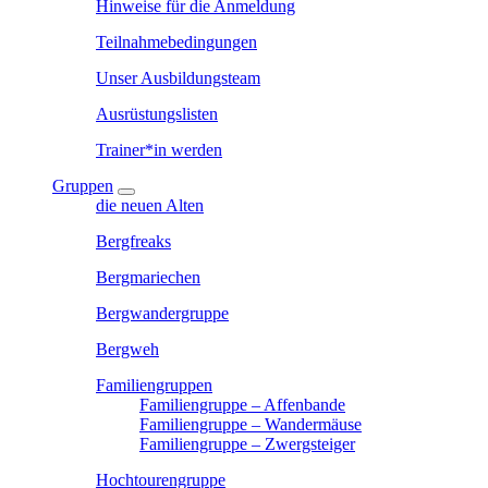
Hinweise für die Anmeldung
Teilnahmebedingungen
Unser Ausbildungsteam
Ausrüstungslisten
Trainer*in werden
Gruppen
die neuen Alten
Bergfreaks
Bergmariechen
Bergwandergruppe
Bergweh
Familiengruppen
Familiengruppe – Affenbande
Familiengruppe – Wandermäuse
Familiengruppe – Zwergsteiger
Hochtourengruppe