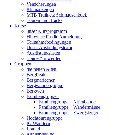
Versicherungen
Kleinanzeigen
MTB Trailnetz Schmausenbuck
Touren und Tracks
Kurse
unser Kursprogramm
Hinweise für die Anmeldung
Teilnahmebedingungen
Unser Ausbildungsteam
Ausrüstungslisten
Trainer*in werden
Gruppen
die neuen Alten
Bergfreaks
Bergmariechen
Bergwandergruppe
Bergweh
Familiengruppen
Familiengruppe – Affenbande
Familiengruppe – Wandermäuse
Familiengruppe – Zwergsteiger
Hochtourengruppe
IG Wandern
Jugend
Kanuabteilung