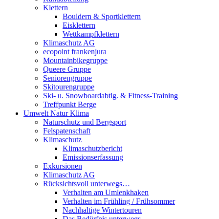
Klettern
Bouldern & Sportklettern
Eisklettern
Wettkampfklettern
Klimaschutz AG
ecopoint frankenjura
Mountainbikegruppe
Queere Gruppe
Seniorengruppe
Skitourengruppe
Ski- u. Snowboardabtlg. & Fitness-Training
Treffpunkt Berge
Umwelt Natur Klima
Naturschutz und Bergsport
Felspatenschaft
Klimaschutz
Klimaschutzbericht
Emissionserfassung
Exkursionen
Klimaschutz AG
Rücksichtsvoll unterwegs…
Verhalten am Umlenkhaken
Verhalten im Frühling / Frühsommer
Nachhaltige Wintertouren
Das Bedürfnis unterwegs