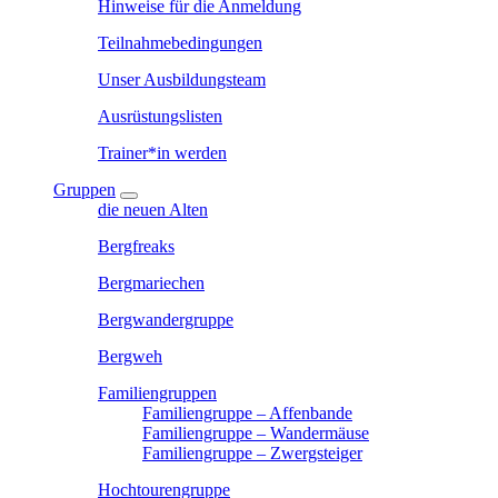
Hinweise für die Anmeldung
Teilnahmebedingungen
Unser Ausbildungsteam
Ausrüstungslisten
Trainer*in werden
Gruppen
die neuen Alten
Bergfreaks
Bergmariechen
Bergwandergruppe
Bergweh
Familiengruppen
Familiengruppe – Affenbande
Familiengruppe – Wandermäuse
Familiengruppe – Zwergsteiger
Hochtourengruppe