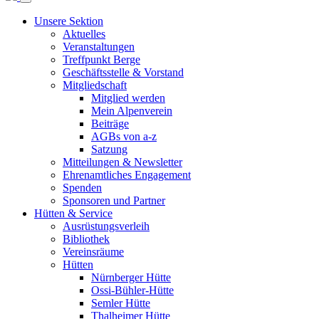
Unsere Sektion
Aktuelles
Veranstaltungen
Treffpunkt Berge
Geschäftsstelle & Vorstand
Mitgliedschaft
Mitglied werden
Mein Alpenverein
Beiträge
AGBs von a-z
Satzung
Mitteilungen & Newsletter
Ehrenamtliches Engagement
Spenden
Sponsoren und Partner
Hütten & Service
Ausrüstungsverleih
Bibliothek
Vereinsräume
Hütten
Nürnberger Hütte
Ossi-Bühler-Hütte
Semler Hütte
Thalheimer Hütte