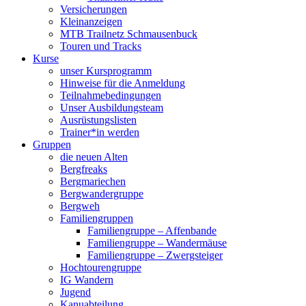
Versicherungen
Kleinanzeigen
MTB Trailnetz Schmausenbuck
Touren und Tracks
Kurse
unser Kursprogramm
Hinweise für die Anmeldung
Teilnahmebedingungen
Unser Ausbildungsteam
Ausrüstungslisten
Trainer*in werden
Gruppen
die neuen Alten
Bergfreaks
Bergmariechen
Bergwandergruppe
Bergweh
Familiengruppen
Familiengruppe – Affenbande
Familiengruppe – Wandermäuse
Familiengruppe – Zwergsteiger
Hochtourengruppe
IG Wandern
Jugend
Kanuabteilung