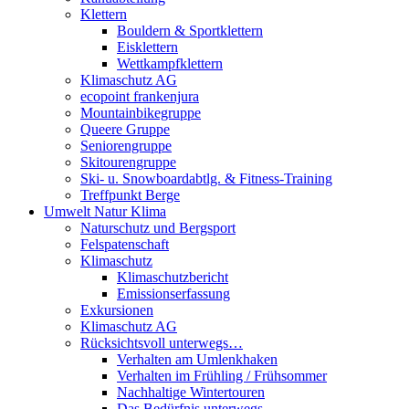
Klettern
Bouldern & Sportklettern
Eisklettern
Wettkampfklettern
Klimaschutz AG
ecopoint frankenjura
Mountainbikegruppe
Queere Gruppe
Seniorengruppe
Skitourengruppe
Ski- u. Snowboardabtlg. & Fitness-Training
Treffpunkt Berge
Umwelt Natur Klima
Naturschutz und Bergsport
Felspatenschaft
Klimaschutz
Klimaschutzbericht
Emissionserfassung
Exkursionen
Klimaschutz AG
Rücksichtsvoll unterwegs…
Verhalten am Umlenkhaken
Verhalten im Frühling / Frühsommer
Nachhaltige Wintertouren
Das Bedürfnis unterwegs