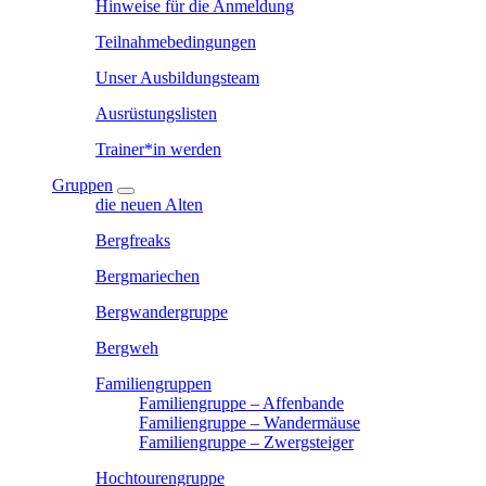
Hinweise für die Anmeldung
Teilnahmebedingungen
Unser Ausbildungsteam
Ausrüstungslisten
Trainer*in werden
Gruppen
die neuen Alten
Bergfreaks
Bergmariechen
Bergwandergruppe
Bergweh
Familiengruppen
Familiengruppe – Affenbande
Familiengruppe – Wandermäuse
Familiengruppe – Zwergsteiger
Hochtourengruppe