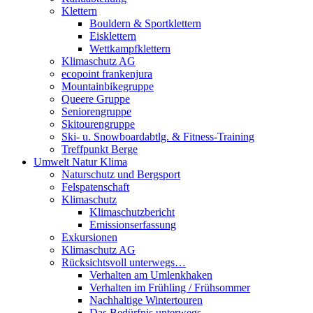
Klettern
Bouldern & Sportklettern
Eisklettern
Wettkampfklettern
Klimaschutz AG
ecopoint frankenjura
Mountainbikegruppe
Queere Gruppe
Seniorengruppe
Skitourengruppe
Ski- u. Snowboardabtlg. & Fitness-Training
Treffpunkt Berge
Umwelt Natur Klima
Naturschutz und Bergsport
Felspatenschaft
Klimaschutz
Klimaschutzbericht
Emissionserfassung
Exkursionen
Klimaschutz AG
Rücksichtsvoll unterwegs…
Verhalten am Umlenkhaken
Verhalten im Frühling / Frühsommer
Nachhaltige Wintertouren
Das Bedürfnis unterwegs