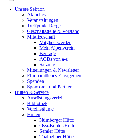
Unsere Sektion
Aktuelles
Veranstaltungen
Treffpunkt Berge
Geschäftsstelle & Vorstand
Mitgliedschaft
Mitglied werden
Mein Alpenverein
Beiträge
AGBs von a-z
Satzung
Mitteilungen & Newsletter
Ehrenamtliches Engagement
Spenden
Sponsoren und Partner
Hütten & Service
Ausrüstungsverleih
Bibliothek
Vereinsräume
Hütten
Nürnberger Hütte
Ossi-Bühler-Hütte
Semler Hütte
Thalheimer Hütte