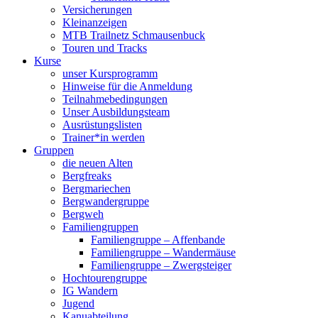
Versicherungen
Kleinanzeigen
MTB Trailnetz Schmausenbuck
Touren und Tracks
Kurse
unser Kursprogramm
Hinweise für die Anmeldung
Teilnahmebedingungen
Unser Ausbildungsteam
Ausrüstungslisten
Trainer*in werden
Gruppen
die neuen Alten
Bergfreaks
Bergmariechen
Bergwandergruppe
Bergweh
Familiengruppen
Familiengruppe – Affenbande
Familiengruppe – Wandermäuse
Familiengruppe – Zwergsteiger
Hochtourengruppe
IG Wandern
Jugend
Kanuabteilung