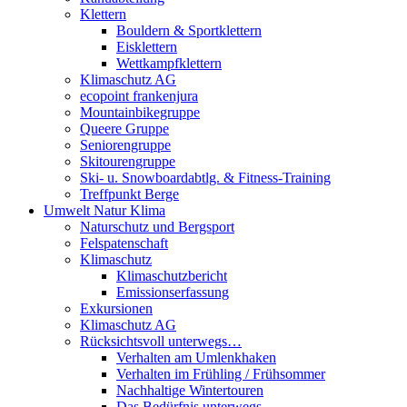
Klettern
Bouldern & Sportklettern
Eisklettern
Wettkampfklettern
Klimaschutz AG
ecopoint frankenjura
Mountainbikegruppe
Queere Gruppe
Seniorengruppe
Skitourengruppe
Ski- u. Snowboardabtlg. & Fitness-Training
Treffpunkt Berge
Umwelt Natur Klima
Naturschutz und Bergsport
Felspatenschaft
Klimaschutz
Klimaschutzbericht
Emissionserfassung
Exkursionen
Klimaschutz AG
Rücksichtsvoll unterwegs…
Verhalten am Umlenkhaken
Verhalten im Frühling / Frühsommer
Nachhaltige Wintertouren
Das Bedürfnis unterwegs