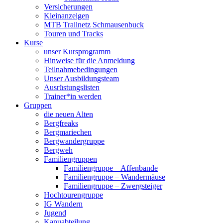
Versicherungen
Kleinanzeigen
MTB Trailnetz Schmausenbuck
Touren und Tracks
Kurse
unser Kursprogramm
Hinweise für die Anmeldung
Teilnahmebedingungen
Unser Ausbildungsteam
Ausrüstungslisten
Trainer*in werden
Gruppen
die neuen Alten
Bergfreaks
Bergmariechen
Bergwandergruppe
Bergweh
Familiengruppen
Familiengruppe – Affenbande
Familiengruppe – Wandermäuse
Familiengruppe – Zwergsteiger
Hochtourengruppe
IG Wandern
Jugend
Kanuabteilung