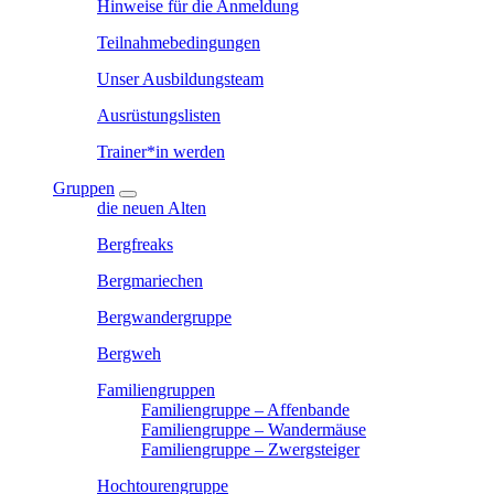
Hinweise für die Anmeldung
Teilnahmebedingungen
Unser Ausbildungsteam
Ausrüstungslisten
Trainer*in werden
Gruppen
die neuen Alten
Bergfreaks
Bergmariechen
Bergwandergruppe
Bergweh
Familiengruppen
Familiengruppe – Affenbande
Familiengruppe – Wandermäuse
Familiengruppe – Zwergsteiger
Hochtourengruppe