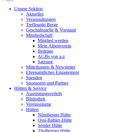
Unsere Sektion
Aktuelles
Veranstaltungen
Treffpunkt Berge
Geschäftsstelle & Vorstand
Mitgliedschaft
Mitglied werden
Mein Alpenverein
Beiträge
AGBs von a-z
Satzung
Mitteilungen & Newsletter
Ehrenamtliches Engagement
Spenden
Sponsoren und Partner
Hütten & Service
Ausrüstungsverleih
Bibliothek
Vereinsräume
Hütten
Nürnberger Hütte
Ossi-Bühler-Hütte
Semler Hütte
Thalheimer Hütte