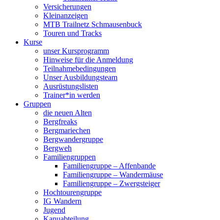
Versicherungen
Kleinanzeigen
MTB Trailnetz Schmausenbuck
Touren und Tracks
Kurse
unser Kursprogramm
Hinweise für die Anmeldung
Teilnahmebedingungen
Unser Ausbildungsteam
Ausrüstungslisten
Trainer*in werden
Gruppen
die neuen Alten
Bergfreaks
Bergmariechen
Bergwandergruppe
Bergweh
Familiengruppen
Familiengruppe – Affenbande
Familiengruppe – Wandermäuse
Familiengruppe – Zwergsteiger
Hochtourengruppe
IG Wandern
Jugend
Kanuabteilung