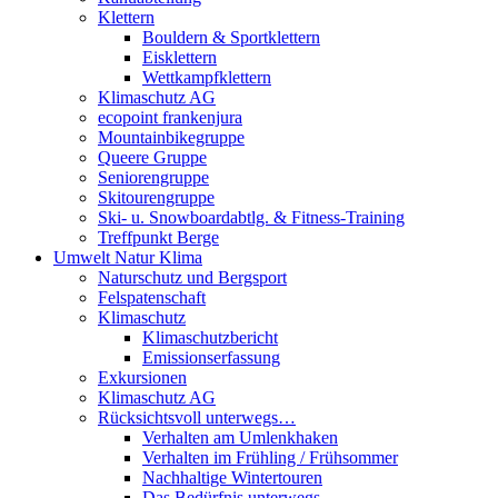
Klettern
Bouldern & Sportklettern
Eisklettern
Wettkampfklettern
Klimaschutz AG
ecopoint frankenjura
Mountainbikegruppe
Queere Gruppe
Seniorengruppe
Skitourengruppe
Ski- u. Snowboardabtlg. & Fitness-Training
Treffpunkt Berge
Umwelt Natur Klima
Naturschutz und Bergsport
Felspatenschaft
Klimaschutz
Klimaschutzbericht
Emissionserfassung
Exkursionen
Klimaschutz AG
Rücksichtsvoll unterwegs…
Verhalten am Umlenkhaken
Verhalten im Frühling / Frühsommer
Nachhaltige Wintertouren
Das Bedürfnis unterwegs