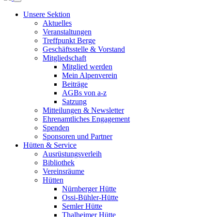
Unsere Sektion
Aktuelles
Veranstaltungen
Treffpunkt Berge
Geschäftsstelle & Vorstand
Mitgliedschaft
Mitglied werden
Mein Alpenverein
Beiträge
AGBs von a-z
Satzung
Mitteilungen & Newsletter
Ehrenamtliches Engagement
Spenden
Sponsoren und Partner
Hütten & Service
Ausrüstungsverleih
Bibliothek
Vereinsräume
Hütten
Nürnberger Hütte
Ossi-Bühler-Hütte
Semler Hütte
Thalheimer Hütte