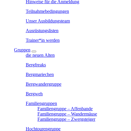
Hinweise für die Anmeldung
Teilnahmebedingungen
Unser Ausbildungsteam
Ausrüstungslisten
Trainer*in werden
Gruppen
die neuen Alten
Bergfreaks
Bergmariechen
Bergwandergruppe
Bergweh
Familiengruppen
Familiengruppe – Affenbande
Familiengruppe – Wandermäuse
Familiengruppe – Zwergsteiger
Hochtourengruppe