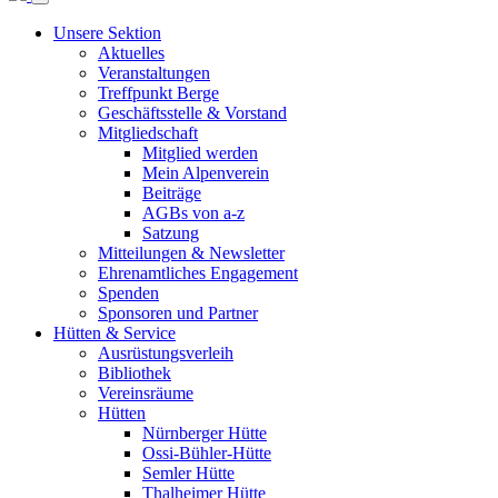
Unsere Sektion
Aktuelles
Veranstaltungen
Treffpunkt Berge
Geschäftsstelle & Vorstand
Mitgliedschaft
Mitglied werden
Mein Alpenverein
Beiträge
AGBs von a-z
Satzung
Mitteilungen & Newsletter
Ehrenamtliches Engagement
Spenden
Sponsoren und Partner
Hütten & Service
Ausrüstungsverleih
Bibliothek
Vereinsräume
Hütten
Nürnberger Hütte
Ossi-Bühler-Hütte
Semler Hütte
Thalheimer Hütte