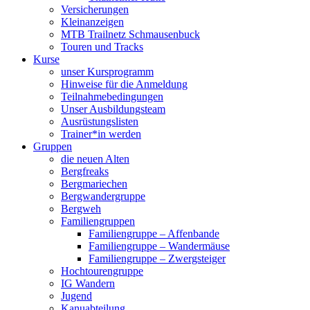
Versicherungen
Kleinanzeigen
MTB Trailnetz Schmausenbuck
Touren und Tracks
Kurse
unser Kursprogramm
Hinweise für die Anmeldung
Teilnahmebedingungen
Unser Ausbildungsteam
Ausrüstungslisten
Trainer*in werden
Gruppen
die neuen Alten
Bergfreaks
Bergmariechen
Bergwandergruppe
Bergweh
Familiengruppen
Familiengruppe – Affenbande
Familiengruppe – Wandermäuse
Familiengruppe – Zwergsteiger
Hochtourengruppe
IG Wandern
Jugend
Kanuabteilung