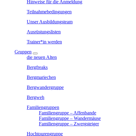
Hinweise für die Anmeldung
Teilnahmebedingungen
Unser Ausbildungsteam
Ausrüstungslisten
Trainer*in werden
Gruppen
die neuen Alten
Bergfreaks
Bergmariechen
Bergwandergruppe
Bergweh
Familiengruppen
Familiengruppe – Affenbande
Familiengruppe – Wandermäuse
Familiengruppe – Zwergsteiger
Hochtourengruppe