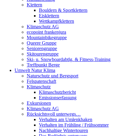
Klettern
Bouldern & Sportklettern
Eisklettern
Wettkampfklettern
Klimaschutz AG
ecopoint frankenjura
Mountainbikegruppe
Queere Gruppe
Seniorengruppe
Skitourengruppe
Ski- u. Snowboardabtlg. & Fitness-Training
Treffpunkt Berge
Umwelt Natur Klima
Naturschutz und Bergsport
Felspatenschaft
Klimaschutz
Klimaschutzbericht
Emissionserfassung
Exkursionen
Klimaschutz AG
Rücksichtsvoll unterwegs…
Verhalten am Umlenkhaken
Verhalten im Frühling / Frühsommer
Nachhaltige Wintertouren
Das Bedürfnis unterwegs